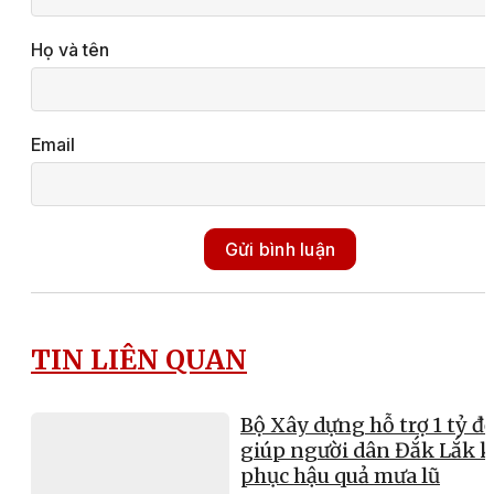
Họ và tên
Email
Gửi bình luận
TIN LIÊN QUAN
Bộ Xây dựng hỗ trợ 1 tỷ đ
giúp người dân Đắk Lắk 
phục hậu quả mưa lũ