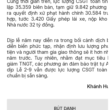
Cùng thời gian trên, lực lượng CSGT toàn tỉn
lập 35.359 biên bản, tạm giữ 9.842 phương t
ra quyết định xử phạt hành chính 30.584 tr
hợp, tước 3.420 Giấy phép lái xe, nộp kho
Nhà nước 32 tỷ đồng.
Dịp lễ năm nay diễn ra trong bối cảnh dịch 
diễn biến phức tạp, nhận định lưu lượng ph
tiện và người tham gia giao thông sẽ ít hơn n
năm trước. Tuy nhiên, nhằm đạt mục tiêu 
giảm TNGT, các phương án đảm bảo trật tự 
dịp Lễ 2-9 vẫn được lực lượng CSGT toàn 
chuẩn bị sẵn sàng.
Khánh Hu
BÚT DANH