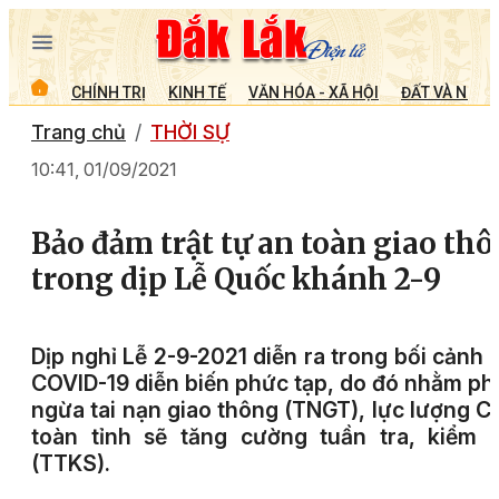
CHÍNH TRỊ
KINH TẾ
VĂN HÓA - XÃ HỘI
ĐẤT VÀ NGƯỜ
Trang chủ
THỜI SỰ
10:41, 01/09/2021
Bảo đảm trật tự an toàn giao th
trong dịp Lễ Quốc khánh 2-9
Dịp nghỉ Lễ 2-9-2021 diễn ra trong bối cảnh 
COVID-19 diễn biến phức tạp, do đó nhằm p
ngừa tai nạn giao thông (TNGT), lực lượng 
toàn tỉnh sẽ tăng cường tuần tra, kiểm 
(TTKS).