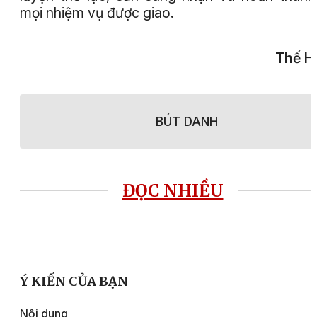
mọi nhiệm vụ được giao.
Thế H
BÚT DANH
ĐỌC NHIỀU
Ý KIẾN CỦA BẠN
Nội dung