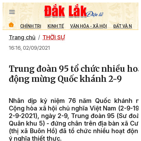
CHÍNH TRỊ
KINH TẾ
VĂN HÓA - XÃ HỘI
ĐẤT VÀ NGƯỜ
Trang chủ
THỜI SỰ
16:16, 02/09/2021
Trung đoàn 95 tổ chức nhiều ho
động mừng Quốc khánh 2-9
Nhân dịp kỷ niệm 76 năm Quốc khánh n
Cộng hòa xã hội chủ nghĩa Việt Nam (2-9-19
2-9-2021), ngày 2-9, Trung đoàn 95 (Sư đoà
Quân khu 5) - đứng chân trên địa bàn xã Cư
(thị xã Buôn Hồ) đã tổ chức nhiều hoạt độn
ý nghĩa thiết thực.