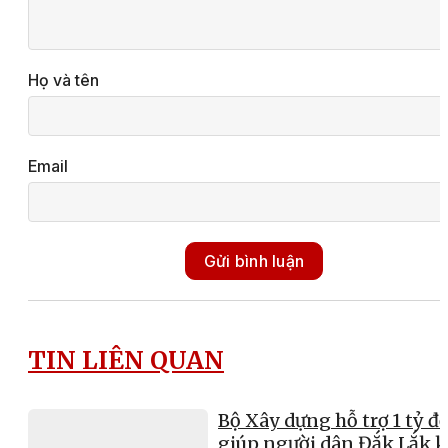
Họ và tên
Email
Gửi bình luận
TIN LIÊN QUAN
Bộ Xây dựng hỗ trợ 1 tỷ đ
giúp người dân Đắk Lắk 