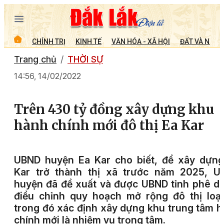
CHÍNH TRỊ
KINH TẾ
VĂN HÓA - XÃ HỘI
ĐẤT VÀ NGƯỜ
Trang chủ
THỜI SỰ
14:56, 14/02/2022
Trên 430 tỷ đồng xây dựng khu
hành chính mới đô thị Ea Kar
UBND huyện Ea Kar cho biết, để xây dựng
Kar trở thành thị xã trước năm 2025, U
huyện đã đề xuất và được UBND tỉnh phê d
điều chỉnh quy hoạch mở rộng đô thị loại
trong đó xác định xây dựng khu trung tâm 
chính mới là nhiệm vụ trọng tâm.