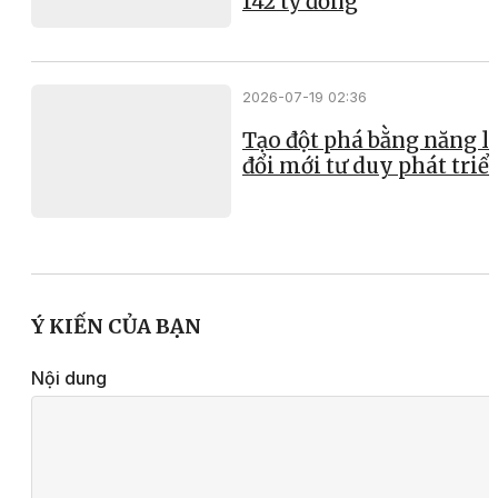
142 tỷ đồng
2026-07-19 02:36
Tạo đột phá bằng năng l
đổi mới tư duy phát triể
Ý KIẾN CỦA BẠN
Nội dung