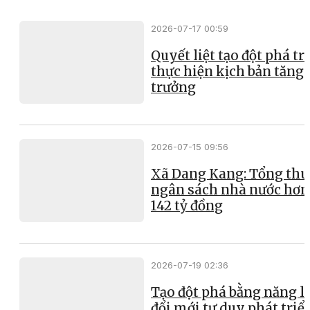
2026-07-17 00:59
Quyết liệt tạo đột phá t
thực hiện kịch bản tăng
trưởng
2026-07-15 09:56
Xã Dang Kang: Tổng thu
ngân sách nhà nước hơn
142 tỷ đồng
2026-07-19 02:36
Tạo đột phá bằng năng l
đổi mới tư duy phát triể