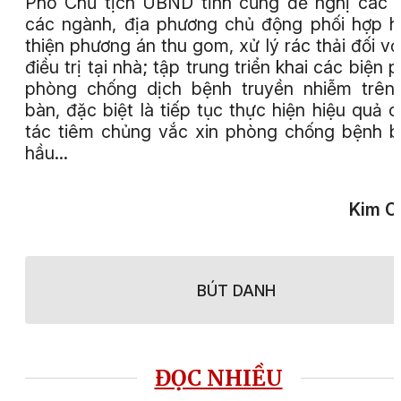
Phó Chủ tịch UBND tỉnh cũng đề nghị các 
các ngành, địa phương chủ động phối hợp 
thiện phương án thu gom, xử lý rác thải đối vớ
điều trị tại nhà; tập trung triển khai các biện 
phòng chống dịch bệnh truyền nhiễm trên
bàn, đặc biệt là tiếp tục thực hiện hiệu quả 
tác tiêm chủng vắc xin phòng chống bệnh 
hầu…
Kim O
BÚT DANH
ĐỌC NHIỀU