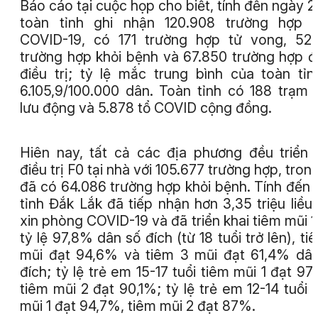
Báo cáo tại cuộc họp cho biết, tính đến ngày 2
toàn tỉnh ghi nhận 120.908 trường hợp 
COVID-19, có 171 trường hợp tử vong, 52
trường hợp khỏi bệnh và 67.850 trường hợp 
điều trị; tỷ lệ mắc trung bình của toàn tỉn
6.105,9/100.000 dân. Toàn tỉnh có 188 trạm 
lưu động và 5.878 tổ COVID cộng đồng.
Hiên nay, tất cả các địa phương đều triển 
điều trị F0 tại nhà với 105.677 trường hợp, tron
đã có 64.086 trường hợp khỏi bệnh. Tính đến 
tỉnh Đắk Lắk đã tiếp nhận hơn 3,35 triệu liều
xin phòng COVID-19 và đã triển khai tiêm mũi 1
tỷ lệ 97,8% dân số đích (từ 18 tuổi trở lên), ti
mũi đạt 94,6% và tiêm 3 mũi đạt 61,4% dâ
đích; tỷ lệ trẻ em 15-17 tuổi tiêm mũi 1 đạt 97
tiêm mũi 2 đạt 90,1%; tỷ lệ trẻ em 12-14 tuổi 
mũi 1 đạt 94,7%, tiêm mũi 2 đạt 87%.