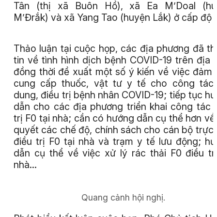
Tân (thị xã Buôn Hồ), xã Ea M’Doal (hu
M’Đrắk) và xã Yang Tao (huyện Lắk) ở cấp độ
Thảo luận tại cuộc họp, các địa phương đã t
tin về tình hình dịch bệnh COVID-19 trên địa 
đồng thời đề xuất một số ý kiến về việc đảm
cung cấp thuốc, vật tư y tế cho công tác
dung, điều trị bệnh nhân COVID-19; tiếp tục h
dẫn cho các địa phương triển khai công tác 
trị F0 tại nhà; cần có hướng dẫn cụ thể hơn về 
quyết các chế độ, chính sách cho cán bộ trực 
điều trị F0 tại nhà và trạm y tế lưu động; h
dẫn cụ thể về việc xử lý rác thải F0 điều trị
nhà…
Quang cảnh hội nghị.