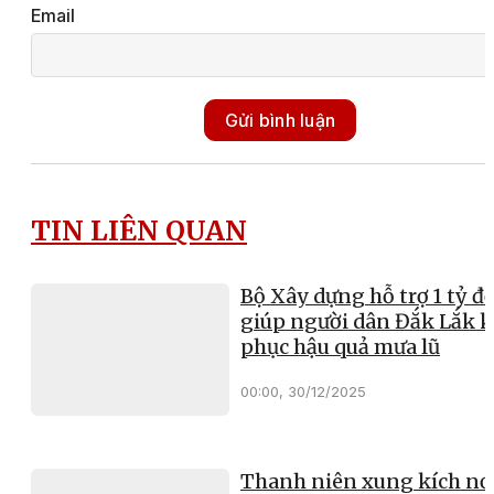
Email
Gửi bình luận
TIN LIÊN QUAN
Bộ Xây dựng hỗ trợ 1 tỷ đ
giúp người dân Đắk Lắk 
phục hậu quả mưa lũ
00:00, 30/12/2025
Thanh niên xung kích nơ