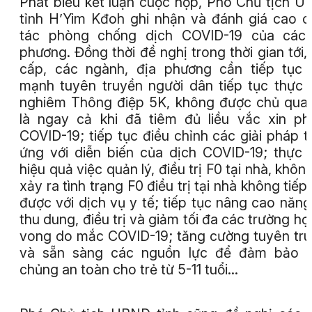
Phát biểu kết luận cuộc họp, Phó Chủ tịch 
tỉnh H’Yim Kđoh ghi nhận và đánh giá cao 
tác phòng chống dịch COVID-19 của các 
phương. Đồng thời đề nghị trong thời gian tới,
cấp, các ngành, địa phương cần tiếp tục
mạnh tuyên truyền người dân tiếp tục thực 
nghiêm Thông điệp 5K, không được chủ quan
là ngay cả khi đã tiêm đủ liều vắc xin p
COVID-19; tiếp tục điều chỉnh các giải pháp t
ứng với diễn biến của dịch COVID-19; thực 
hiệu quả việc quản lý, điều trị F0 tại nhà, khôn
xảy ra tình trạng F0 điều trị tại nhà không tiếp
được với dịch vụ y tế; tiếp tục nâng cao năng
thu dung, điều trị và giảm tối đa các trường hợ
vong do mắc COVID-19; tăng cường tuyên tr
và sẵn sàng các nguồn lực để đảm bảo t
chủng an toàn cho trẻ từ 5-11 tuổi…