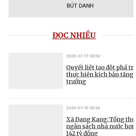
BÚT DANH
ĐỌC NHIỀU
2026-07-17 00:59
Quyết liệt tạo đột phá t
thực hiện kịch bản tăng
trưởng
2026-07-15 09:56
Xã Dang Kang: Tổng thu
ngân sách nhà nước hơn
142 tỷ đồng