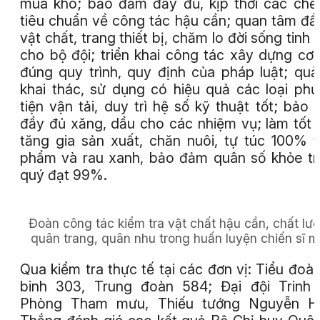
mùa khô; bảo đảm đầy đủ, kịp thời các chế
tiêu chuẩn về công tác hậu cần; quan tâm đầ
vật chất, trang thiết bị, chăm lo đời sống tinh 
cho bộ đội; triển khai công tác xây dựng cơ
đúng quy trình, quy định của pháp luật; quả
khai thác, sử dụng có hiệu quả các loại ph
tiện vận tải, duy trì hệ số kỹ thuật tốt; bảo
đầy đủ xăng, dầu cho các nhiệm vụ; làm tốt 
tăng gia sản xuất, chăn nuôi, tự túc 100% 
phẩm và rau xanh, bảo đảm quân số khỏe t
quý đạt 99%.
Đoàn công tác kiểm tra vật chất hậu cần, chất lư
quân trang, quân nhu trong huấn luyện chiến sĩ m
Qua kiểm tra thực tế tại các đơn vị: Tiểu đoà
binh 303, Trung đoàn 584; Đại đội Trinh 
Phòng Tham mưu, Thiếu tướng Nguyễn H