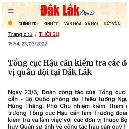
CHÍNH TRỊ
KINH TẾ
VĂN HÓA - XÃ HỘI
ĐẤT VÀ NGƯỜ
Trang chủ
THỜI SỰ
15:54, 23/03/2022
Tổng cục Hậu cần kiểm tra các đ
vị quân đội tại Đắk Lắk
Ngày 23/3, Đoàn công tác của Tổng cục 
cần - Bộ Quốc phòng do Thiếu tướng Ngu
Hùng Thắng, Phó Chủ nhiệm kiêm Tham 
trưởng Tổng cục Hậu cần làm Trưởng đoàn
kiểm tra và làm việc với các đơn vị thuộc Bộ
huy Quân sự tỉnh về công tác hậu cần quý I