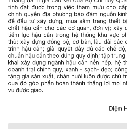
Thắng đánh giá cao kết quả Bộ Chỉ huy Quâ
tỉnh đạt được trong việc tham mưu cho cấp
chính quyền địa phương bảo đảm nguồn kinh
để đầu tư xây dựng, mua sắm trang thiết bị
chất hậu cần cho các cơ quan, đơn vị; xây 
tiềm lực hậu cần trong hệ thống khu vực p
thủ; xây dựng đồng bộ, cơ bản, lâu dài các 
trình hậu cần; giải quyết đầy đủ các chế độ, 
chuẩn hậu cần theo đúng quy định; tập trung t
khai xây dựng ngành hậu cần nền nếp, hệ t
doanh trại chính quy, xanh - sạch- đẹp; công
tăng gia sản xuất, chăn nuôi luôn được chú tr
qua đó góp phần hoàn thành thắng lợi mọi n
vụ được giao.
Diệm H