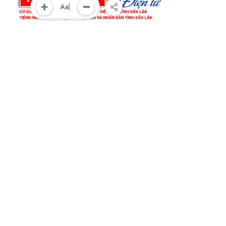
Cơ quan chủ quản:
Tỉnh ủy Đắk Lắk
Giấy phép xuất bản số 31/GP-BTTTT ngày 21/01/2022
của bộ TT-TT
Giám đốc:
Đào Phạm Hoàng Quyên
Tòa soạn:
23 Lê Duẩn, phường Buôn Ma Thuột, tỉnh Đắk Lắk
Điện thoại:
(0262) 3852383 - 3810414 - Fax: (0262) 3810451
Email:
toasoan@baodaklak.vn