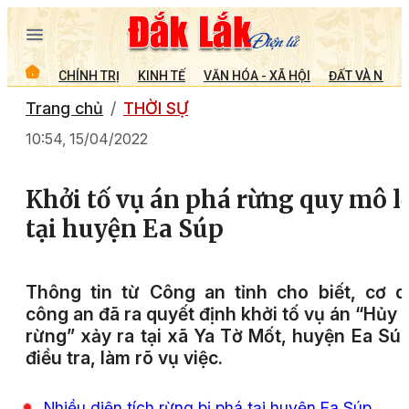
CHÍNH TRỊ
KINH TẾ
VĂN HÓA - XÃ HỘI
ĐẤT VÀ NGƯỜ
Trang chủ
THỜI SỰ
10:54, 15/04/2022
Khởi tố vụ án phá rừng quy mô l
tại huyện Ea Súp
Thông tin từ Công an tỉnh cho biết, cơ 
công an đã ra quyết định khởi tố vụ án “Hủy 
rừng” xảy ra tại xã Ya Tờ Mốt, huyện Ea Sú
điều tra, làm rõ vụ việc.
Nhiều diện tích rừng bị phá tại huyện Ea Súp