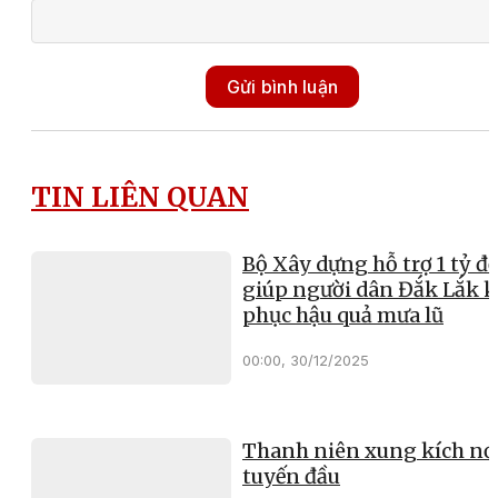
Gửi bình luận
TIN LIÊN QUAN
Bộ Xây dựng hỗ trợ 1 tỷ đ
giúp người dân Đắk Lắk 
phục hậu quả mưa lũ
00:00, 30/12/2025
Thanh niên xung kích nơ
tuyến đầu