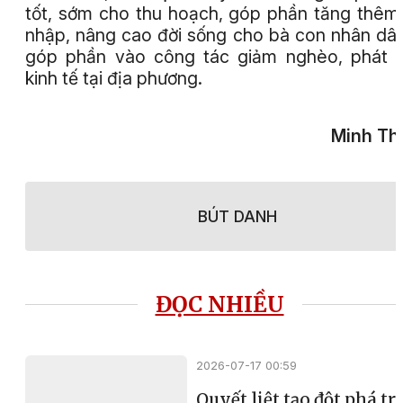
tốt, sớm cho thu hoạch, góp phần tăng thêm
nhập, nâng cao đời sống cho bà con nhân dâ
góp phần vào công tác giảm nghèo, phát t
kinh tế tại địa phương.
Minh Th
BÚT DANH
ĐỌC NHIỀU
2026-07-17 00:59
Quyết liệt tạo đột phá t