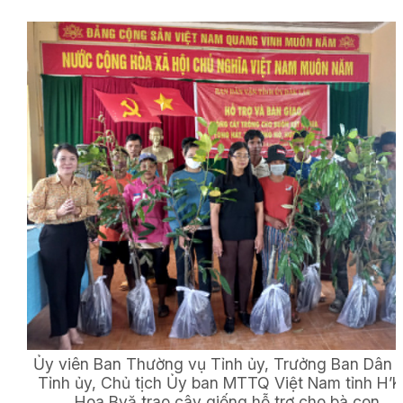
Ủy viên Ban Thường vụ Tỉnh ủy, Trưởng Ban Dân 
Tỉnh ủy, Chủ tịch Ủy ban MTTQ Việt Nam tỉnh H’
Hoa Byă trao cây giống hỗ trợ cho bà con.