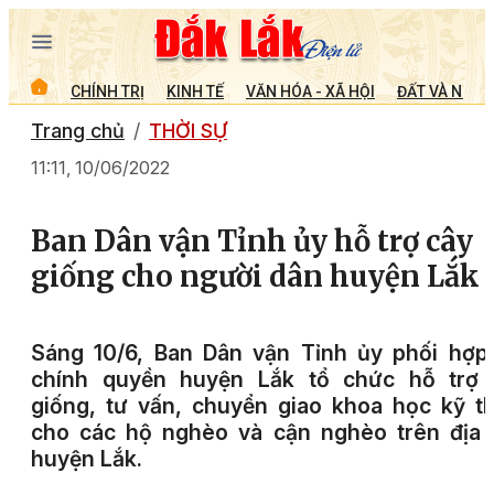
CHÍNH TRỊ
KINH TẾ
VĂN HÓA - XÃ HỘI
ĐẤT VÀ NGƯỜ
Trang chủ
THỜI SỰ
11:11, 10/06/2022
Ban Dân vận Tỉnh ủy hỗ trợ cây
giống cho người dân huyện Lắk
Sáng 10/6, Ban Dân vận Tỉnh ủy phối hợp
chính quyền huyện Lắk tổ chức hỗ trợ 
giống, tư vấn, chuyển giao khoa học kỹ t
cho các hộ nghèo và cận nghèo trên địa 
huyện Lắk.