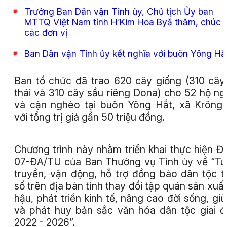
Trưởng Ban Dân vận Tỉnh ủy, Chủ tịch Ủy ban
MTTQ Việt Nam tỉnh H’Kim Hoa Byă thăm, chúc 
các đơn vị
Ban Dân vận Tỉnh ủy kết nghĩa với buôn Yông Hắ
Ban tổ chức đã trao 620 cây giống (310 cây
thái và 310 cây sầu riêng Dona) cho 52 hộ n
và cận nghèo tại buôn Yông Hắt, xã Krông
với tổng trị giá gần 50 triệu đồng.
Chương trình này nhằm triển khai thực hiện Đ
07-ĐA/TU của Ban Thường vụ Tỉnh ủy về “T
truyền, vận động, hỗ trợ đồng bào dân tộc t
số trên địa bàn tỉnh thay đổi tập quán sản xuất
hậu, phát triển kinh tế, nâng cao đời sống, giữ
và phát huy bản sắc văn hóa dân tộc giai 
2022 - 2026”.