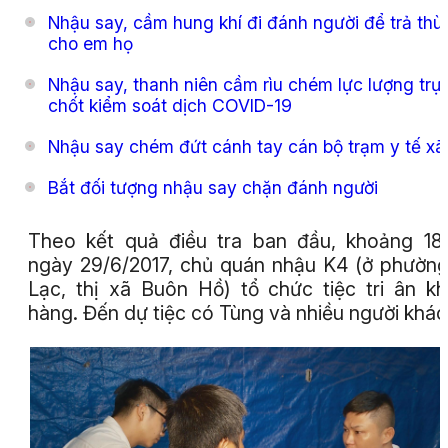
Nhậu say, cầm hung khí đi đánh người để trả thù
cho em họ
Nhậu say, thanh niên cầm rìu chém lực lượng trự
chốt kiểm soát dịch COVID-19
Nhậu say chém đứt cánh tay cán bộ trạm y tế xã
Bắt đối tượng nhậu say chặn đánh người
Theo kết quả điều tra ban đầu, khoảng 18
ngày 29/6/2017, chủ quán nhậu K4 (ở phườn
Lạc, thị xã Buôn Hồ) tổ chức tiệc tri ân k
hàng. Đến dự tiệc có Tùng và nhiều người khác