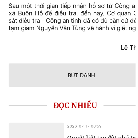
Sau một thời gian tiếp nhận hồ sơ từ Công an
xã Buôn Hồ để điều tra, đến nay, Cơ quan 
sát điều tra - Công an tỉnh đã có đủ căn cứ để
tạm giam Nguyễn Văn Tùng về hành vi giết ngư
Lê Th
BÚT DANH
ĐỌC NHIỀU
2026-07-17 00:59