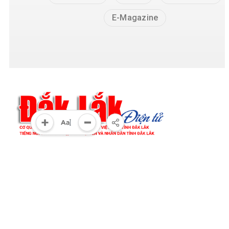
E-Magazine
Cơ quan chủ quản:
Tỉnh ủy Đắk Lắk
Giấy phép xuất bản số 31/GP-BTTTT ngày 21/01/2022
của bộ TT-TT
Giám đốc:
Đào Phạm Hoàng Quyên