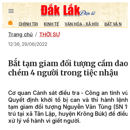
CHÍNH TRỊ
KINH TẾ
VĂN HÓA - XÃ HỘI
ĐẤT VÀ NGƯỜ
Trang chủ
THỜI SỰ
12:36, 29/06/2022
Bắt tạm giam đối tượng cầm dao
chém 4 người trong tiệc nhậu
Cơ quan Cảnh sát điều tra - Công an tỉnh vừ
Quyết định khởi tố bị can và thi hành lệnh
tạm giam đối tượng Nguyễn Văn Tùng (SN 1
trú tại xã Tân Lập, huyện Krông Búk) để điều 
xử lý về hành vi giết người.