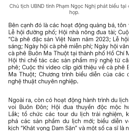
Chủ tịch UBND tỉnh Phạm Ngọc Nghị phát biểu tại 
họp.
Bên cạnh đó là các hoạt động quảng bá, tôn v
Lễ hội đường phố; Hội nhà nông đua tài; Cuộc
“Cà phê đặc sản Việt Nam năm 2023; Lễ hội
sáng; Ngày hội cà phê miễn phí; Ngày hội văn
cà phê Buôn Ma Thuột tại thành phố Hồ Chí M
Hội thi chế tác các sản phẩm mỹ nghệ từ câ
phê; Cuộc thi video clip giới thiệu về cà phê 
Ma Thuột; Chương trình biểu diễn của các 
nghệ thuật chuyên nghiệp.
Ngoài ra, còn có hoạt động hành trình du lịch:
voi Buôn Đôn; Hội đua thuyền độc mộc hu
Lắk; tổ chức các tour du lịch trải nghiệm, 
phá các sản phẩm du lịch mới; biểu diễn v
kịch “Khát vọng Dam Săn” và một số ca sĩ là n