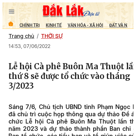
CHÍNH TRỊ
KINH TẾ
VĂN HÓA - XÃ HỘI
ĐẤT VÀ NGƯỜ
Trang chủ
THỜI SỰ
14:53, 07/06/2022
Lễ hội Cà phê Buôn Ma Thuột lầ
thứ 8 sẽ được tổ chức vào tháng
3/2023
Sáng 7/6, Chủ tịch UBND tỉnh Phạm Ngọc 
đã chủ trì cuộc họp thông qua dự thảo Đề á
chức Lễ hội Cà phê Buôn Ma Thuột lần th
năm 2023 và dự thảo thành phần Ban chỉ 