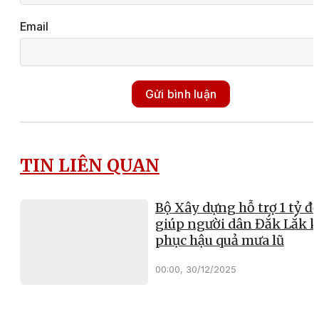
Email
Gửi bình luận
TIN LIÊN QUAN
Bộ Xây dựng hỗ trợ 1 tỷ đ
giúp người dân Đắk Lắk 
phục hậu quả mưa lũ
00:00, 30/12/2025