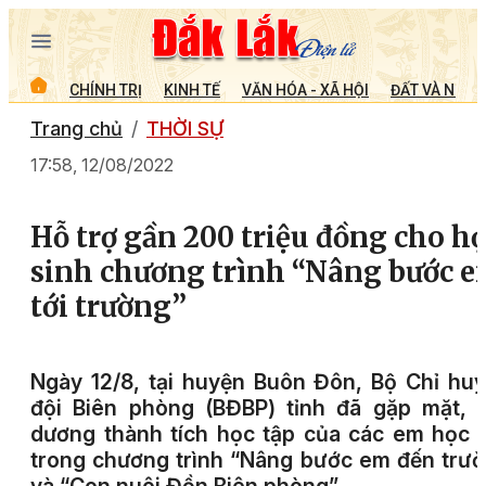
CHÍNH TRỊ
KINH TẾ
VĂN HÓA - XÃ HỘI
ĐẤT VÀ NGƯỜ
Trang chủ
THỜI SỰ
17:58, 12/08/2022
Hỗ trợ gần 200 triệu đồng cho h
sinh chương trình “Nâng bước 
tới trường”
Ngày 12/8, tại huyện Buôn Đôn, Bộ Chỉ hu
đội Biên phòng (BĐBP) tỉnh đã gặp mặt, 
dương thành tích học tập của các em học 
trong chương trình “Nâng bước em đến trư