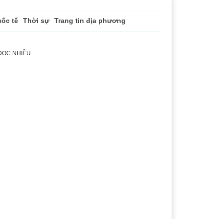
ốc tế
Thời sự
Trang tin địa phương
 ĐỌC NHIỀU
ể thao
Văn hóa