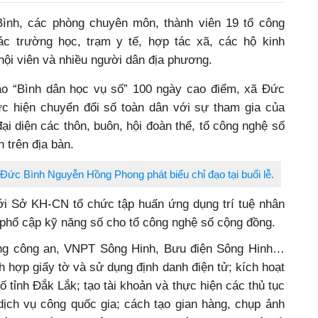
ình, các phòng chuyên môn, thành viên 19 tổ công
ác trường học, trạm y tế, hợp tác xã, các hộ kinh
hội viên và nhiều người dân địa phương.
ào “Bình dân học vụ số” 100 ngày cao điểm, xã Đức
c hiện chuyển đổi số toàn dân với sự tham gia của
i diện các thôn, buôn, hội đoàn thể, tổ công nghệ số
 trên địa bàn.
Đức Bình Nguyễn Hồng Phong phát biểu chỉ đạo tại buổi lễ.
i Sở KH-CN tổ chức tập huấn ứng dụng trí tuệ nhân
 phổ cập kỹ năng số cho tổ công nghệ số cộng đồng.
ợng công an, VNPT Sông Hinh, Bưu điện Sông Hinh…
ch hợp giấy tờ và sử dụng định danh điện tử; kích hoạt
 tỉnh Đắk Lắk; tạo tài khoản và thực hiện các thủ tục
dịch vụ công quốc gia; cách tạo gian hàng, chụp ảnh