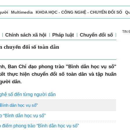
gười
Multimedia
KHOA HỌC - CÔNG NGHỆ - CHUYỂN ĐỔI SỐ
Qu
ọc báo in
Tòa soạn - Bạn đọc
Vấn Đề Bạn Đọc Quan Tâm
TIN
tế
Chính sách xã hội
Pháp luật
Chuyển đổi số
Th
c hiện chuyển đổi số toàn dân
nh, Ban Chỉ đạo phong trào "Bình dân học vụ số"
ết thực hiện chuyển đổi số toàn dân và tập huấn
gười dân.
ghệ số đến từng người dân
Bình dân học vụ số”
o “Bình dân học vụ số”
 điểm phong trào “Bình dân học vụ số”