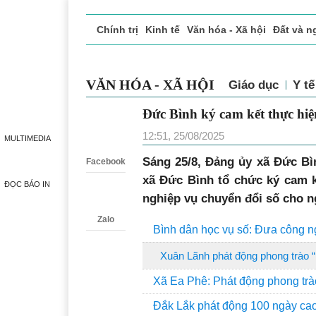
Chính trị
Kinh tế
Văn hóa - Xã hội
Đất và n
Doanh nghiệp giới thiệu
Phóng sự - Ký sự
Đ
VĂN HÓA - XÃ HỘI
Giáo dục
Y 
Đức Bình ký cam kết thự
Zalo
12:51, 25/08/2025
MULTIMEDIA
Sáng 25/8, Đảng ủy xã Đức Bì
Facebook
xã Đức Bình tổ chức ký cam k
ĐỌC BÁO IN
nghiệp vụ chuyển đổi số cho n
Zalo
Bình dân học vụ số: Đưa công n
Xuân Lãnh phát động phong trào “
Xã Ea Phê: Phát động phong trà
Đắk Lắk phát động 100 ngày cao