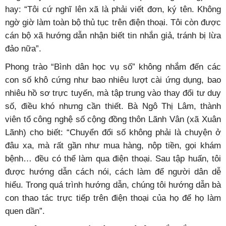
hay: “Tôi cứ nghĩ lên xã là phải viết đơn, ký tên. Không
ngờ giờ làm toàn bộ thủ tục trên điện thoại. Tôi còn được
cán bộ xã
hướng dẫn
nhận biết tin nhắn giả, tránh bị lừa
đảo nữa”.
Phong trào “Bình dân học vụ số” không nhắm đến các
con số khô cứng như bao nhiêu lượt cài ứng dụng, bao
nhiêu hồ sơ trực tuyến, mà tập trung vào thay đổi tư duy
số, điều khó nhưng cần thiết. Bà Ngô Thị Lâm, thành
viên tổ công nghệ số cộng đồng thôn Lãnh Vân (xã Xuân
Lãnh) cho biết: “Chuyển đổi số không phải là chuyện ở
đâu xa, mà rất gần như mua hàng, nộp tiền, gọi khám
bệnh… đều có thể làm qua điện thoại. Sau tập huấn, tôi
được hướng dẫn cách nói, cách làm để người dân dễ
hiểu. Trong quá trình hướng dẫn, chúng tôi hướng dẫn bà
con thao tác trực tiếp trên điện thoại của họ để họ làm
quen dần”.