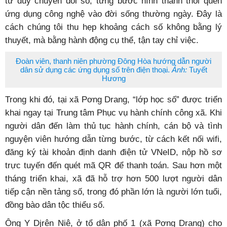
tư duy chuyển đổi số, từng bước hình thành thói quen
ứng dụng công nghệ vào đời sống thường ngày. Đây là
cách chúng tôi thu hẹp khoảng cách số không bằng lý
thuyết, mà bằng hành động cụ thể, tận tay chỉ việc.
Đoàn viên, thanh niên phường Đông Hòa hướng dẫn người
dân sử dụng các ứng dụng số trên điện thoại.
Ảnh:
Tuyết
Hương
Trong khi đó, tại xã Pơng Drang, “lớp học số” được triển
khai ngay tại Trung tâm Phục vụ hành chính công xã. Khi
người dân đến làm thủ tục hành chính, cán bộ và tình
nguyện viên hướng dẫn từng bước, từ cách kết nối wifi,
đăng ký tài khoản định danh điện tử VNeID, nộp hồ sơ
trực tuyến đến quét mã QR để thanh toán. Sau hơn một
tháng triển khai, xã đã hỗ trợ hơn 500 lượt người dân
tiếp cận nền tảng số, trong đó phần lớn là người lớn tuổi,
đồng bào dân tộc thiểu số.
Ông Y Djrên Niê, ở tổ dân phố 1
(xã Pơng Drang)
cho