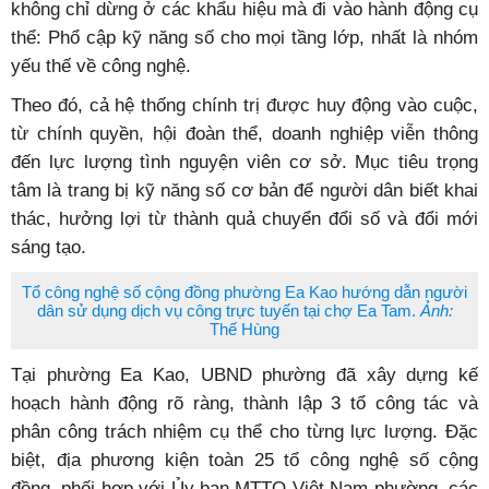
không chỉ dừng ở các khẩu hiệu mà đi vào hành động cụ
thể: Phổ cập kỹ năng số cho mọi tầng lớp, nhất là nhóm
yếu thế về công nghệ.
Theo đó, cả hệ thống chính trị được huy động vào cuộc,
từ chính quyền, hội đoàn thể, doanh nghiệp viễn thông
đến lực lượng tình nguyện viên cơ sở. Mục tiêu trọng
tâm là trang bị kỹ năng số cơ bản để người dân biết khai
thác, hưởng lợi từ thành quả chuyển đổi số và đổi mới
sáng tạo.
Tổ công nghệ số cộng đồng phường Ea Kao hướng dẫn người
dân sử dụng dịch vụ công trực tuyến tại chợ Ea Tam.
Ảnh:
Thế Hùng
Tại phường Ea Kao, UBND phường đã xây dựng kế
hoạch hành động rõ ràng, thành lập 3 tổ công tác và
phân công trách nhiệm cụ thể cho từng lực lượng. Đặc
biệt, địa phương kiện toàn 25 tổ công nghệ số cộng
đồng, phối hợp với Ủy ban MTTQ Việt Nam phường, các