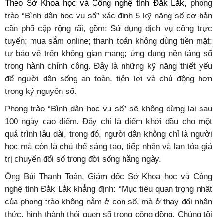
Theo Sở Khoa học và Công nghệ tỉnh Đắk Lắk,
phong
trào “Bình dân học vụ số” xác định 5 kỹ năng số cơ bản
cần phổ cập rộng rãi, gồm: Sử dụng dịch vụ công trực
tuyến; mua sắm online; thanh toán không dùng tiền mặt;
tự bảo vệ trên không gian mạng; ứng dụng nền tảng số
trong hành chính công. Đây là những kỹ năng thiết yếu
để người dân sống an toàn, tiện lợi và chủ động hơn
trong kỷ nguyên số.
Phong trào “Bình dân học vụ số” sẽ không dừng lại sau
100 ngày cao điểm. Đây chỉ là điểm khởi đầu cho một
quá trình lâu dài, trong đó, người dân không chỉ là người
học mà còn là chủ thể sáng tạo, tiếp nhận và lan tỏa giá
trị chuyển đổi số trong đời sống hằng ngày.
Ông Bùi Thanh Toàn, Giám đốc Sở Khoa học và Công
nghệ tỉnh Đắk Lắk khẳng định: “Mục tiêu quan trọng nhất
của phong trào không nằm ở con số, mà ở thay đổi nhận
thức, hình thành thói quen số trong cộng đồng. Chúng tôi