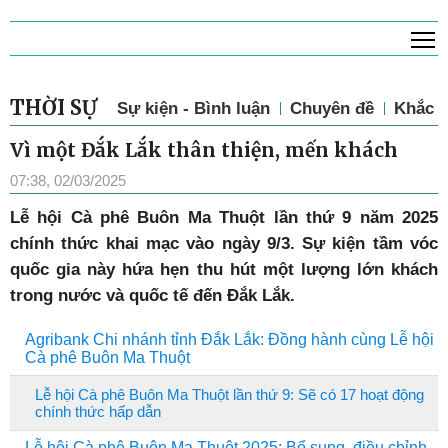
T
THỜI SỰ
Sự kiện - Bình luận
Chuyên đề
Khắc p
Vì một Đắk Lắk thân thiện, mến khách
07:38, 02/03/2025
L
ễ hội Cà phê Buôn Ma Thuột lần thứ 9 năm 2025
chính thức khai mạc vào ngày 9/3. Sự kiện tầm vóc
quốc gia này hứa hẹn thu hút một lượng lớn khách
trong nước và quốc tế đến Đắk Lắk.
Agribank Chi nhánh tỉnh Đắk Lắk: Đồng hành cùng Lễ hội
Cà phê Buôn Ma Thuột
Lễ hội Cà phê Buôn Ma Thuột lần thứ 9: Sẽ có 17 hoạt động
chính thức hấp dẫn
Lễ hội Cà phê Buôn Ma Thuột 2025: Bổ sung, điều chỉnh