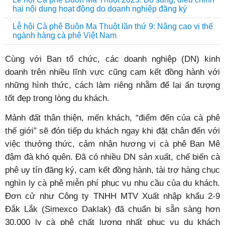
hai nội dung hoạt động do doanh nghiệp đăng ký
Lễ hội Cà phê Buôn Ma Thuột lần thứ 9: Nâng cao vị thế
ngành hàng cà phê Việt Nam
Cùng với Ban tổ chức, các doanh nghiệp (DN) kinh
doanh trên nhiều lĩnh vực cũng cam kết đồng hành với
những hình thức, cách làm riêng nhằm để lại ấn tượng
tốt đẹp trong lòng du khách.
Mảnh đất thân thiện, mến khách, “điểm đến của cà phê
thế giới” sẽ đón tiếp du khách ngay khi đặt chân đến với
việc thưởng thức, cảm nhận hương vị cà phê Ban Mê
đậm đà khó quên. Đã có nhiều DN sản xuất, chế biến cà
phê uy tín đăng ký, cam kết đồng hành, tài trợ hàng chục
nghìn ly cà phê miễn phí phục vụ nhu cầu của du khách.
Đơn cử như Công ty TNHH MTV Xuất nhập khẩu 2-9
Đắk Lắk (Simexco Daklak) đã chuẩn bị sẵn sàng hơn
30.000 ly cà phê chất lượng nhất phục vụ du khách