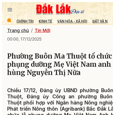
CHÍNH TRỊ
KINH TẾ
VĂN HÓA - XÃ HỘI
ĐẤT VÀ NGƯỜ
Trang chủ
Tin Mới
00:00, 17/12/2025
Phường Buôn Ma Thuột tổ chức 
phụng dưỡng Mẹ Việt Nam anh
hùng Nguyễn Thị Nữa
Chiều 17/12, Đảng ủy UBND phường Buôn
Thuột, Đảng ủy Công an phường Buôn
Thuột phối hợp với Ngân hàng Nông nghiệ
Phát triển Nông thôn (Agribank) Bắc Đắk Lắ