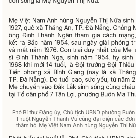
còn sống là Mẹ Nguyễn Thị Nữa.
Mẹ Việt Nam Anh hùng Nguyễn Thị Nữa sinh
1927, quê xã Thăng An, TP. Đà Nẵng. Chồng M
ông Đinh Thành Ngân tham gia cách mạng,
kết ra Bắc năm 1954, sau ngày giải phóng tr
và mất năm 1976. Con trai duy nhất của Mẹ là 
sĩ Đinh Thành Nga, sinh năm 1954, hy sinh
1968 khi mới 14 tuổi, là Đội trưởng Đội Thiếu 
Tiền phong xã Bình Giang (nay là xã Thăng
TP. Đà Nẵng). Do tuổi cao, sức yếu, từ năm 2
Mẹ chuyển vào Đắk Lắk sinh sống cùng cháu 
tại Tổ dân phố 7 Tân Lợi, phường Buôn Ma Thu
Phó Bí thư Đảng ủy, Chủ tịch UBND phường Buôn
Thuột Nguyễn Thanh Vũ cùng đại diện các đơn 
thăm hỏi Mẹ Việt Nam Anh hùng Nguyễn Thị Nữa