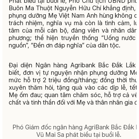
Phát biểu tại buổi lễ, Phó Chủ tịch UBND ph
Buôn Ma Thuột Nguyễn Hữu Chí khẳng định, 
phụng dưỡng Mẹ Việt Nam Anh hùng không ch
trách nhiệm, nghĩa vụ mà còn là tình cảm, l
tâm của mỗi cán bộ, đảng viên và nhân dân
phương; thể hiện truyền thống “Uống nước
nguồn”, “Đền ơn đáp nghĩa” của dân tộc.
Đại diện Ngân hàng Agribank Bắc Đắk Lắk
biết, đơn vị tự nguyện nhận phụng dưỡng Mẹ
mức hỗ trợ 2 triệu đồng/tháng; đồng thời th
xuyên thăm hỏi, tặng quà vào các dịp lễ, tết,
Mẹ ốm đau; quan tâm chăm sóc, hỗ trợ cả về
chất và tinh thần đối với Mẹ và thân nhân gia đ
Phó Giám đốc ngân hàng AgriBank Bắc Đắk 
Vũ Mai Sa phát biểu tại buổi lễ
.