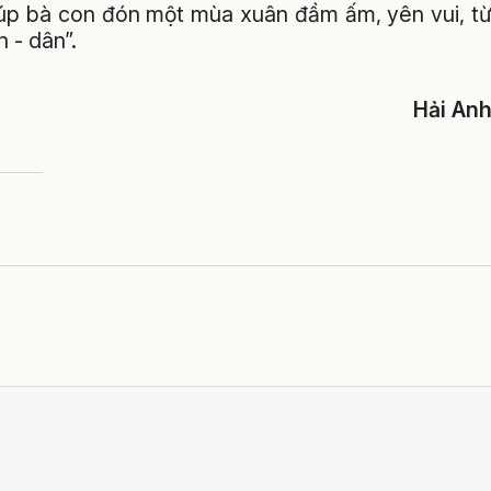
giúp bà con đón một mùa xuân đầm ấm, yên vui, t
 - dân”.
Hải An