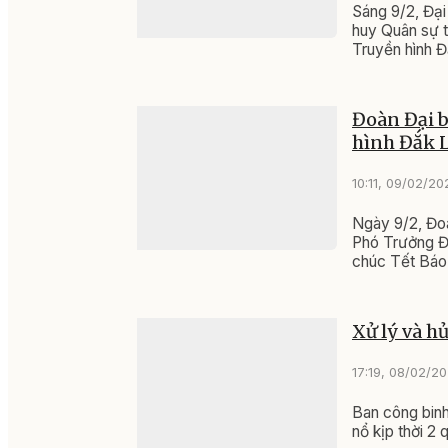
Sáng 9/2, Đại
huy Quân sự t
Truyền hình Đ
Đoàn Đại b
hình Đắk 
10:11, 09/02/20
Ngày 9/2, Đoà
Phó Trưởng Đ
chúc Tết Báo 
Xử lý và h
17:19, 08/02/2
Ban công binh
nổ kịp thời 2