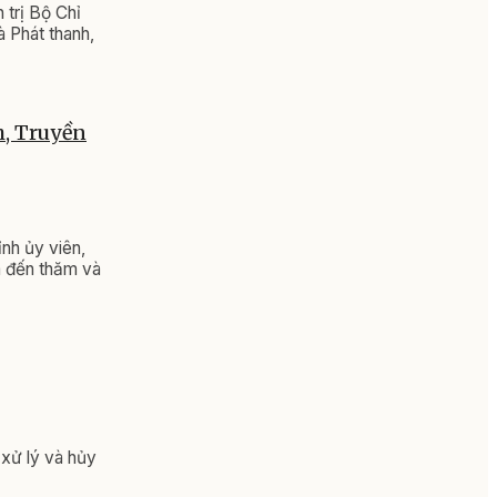
 trị Bộ Chỉ
 Phát thanh,
h, Truyền
nh ủy viên,
ã đến thăm và
 xử lý và hủy