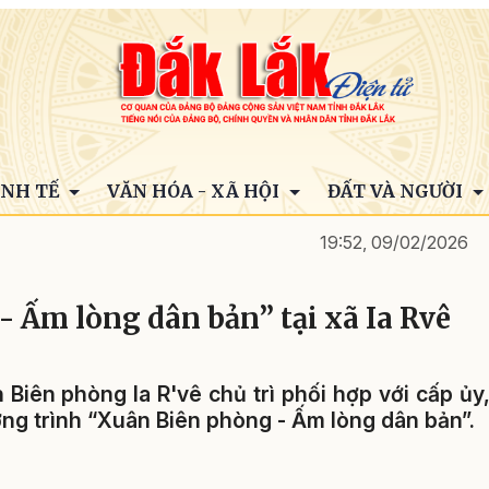
INH TẾ
VĂN HÓA - XÃ HỘI
ĐẤT VÀ NGƯỜI
19:52, 09/02/2026
 Ấm lòng dân bản” tại xã Ia Rvê
n Biên phòng Ia R'vê chủ trì phối hợp với cấp ủy
ng trình “Xuân Biên phòng - Ấm lòng dân bản”.