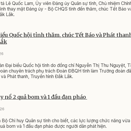
 tá Lê Quốc Lam, Ủy viên Đảng ủy Quân sự tỉnh, Chủ nhiệm Chính
ỉnh thay mặt Đảng ủy - Bộ CHQS tỉnh đến thăm, chúc Tết Báo và
ắk Lắk.
iểu Quốc hội tỉnh thăm, chúc Tết Báo và Phát than
Lắk
26
n Đại biểu Quốc hội tỉnh do đồng chí Nguyễn Thị Thu Nguyệt, Tỉ
oàn chuyên trách phụ trách Đoàn ĐBQH tỉnh làm Trưởng đoàn đ
và Phát thanh, Truyền hình Đắk Lắk.
ủy nổ 2 quả bom và 1 đầu đạn pháo
026
 Bộ Chỉ huy Quân sự tỉnh cho biết, các lực lượng chức năng vừa
 quả bom và 1 đầu đạn pháo được người dân phát hiện.