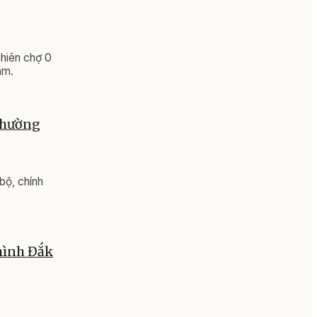
Phiên chợ 0
âm.
 phường
bộ, chính
 hình Đắk