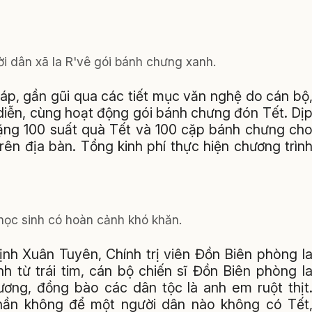
i dân xã Ia R'vê gói bánh chưng xanh.
áp, gần gũi qua các tiết mục văn nghệ do cán bộ
 diễn, cùng hoạt động gói bánh chưng đón Tết. Dị
tặng 100 suất quà Tết và 100 cặp bánh chưng ch
rên địa bàn. Tổng kinh phí thực hiện chương trìn
ọc sinh có hoàn cảnh khó khăn.
rịnh Xuân Tuyên, Chính trị viên Đồn Biên phòng I
h từ trái tim, cán bộ chiến sĩ Đồn Biên phòng I
hương, đồng bào các dân tộc là anh em ruột thịt
thần không để một người dân nào không có Tết