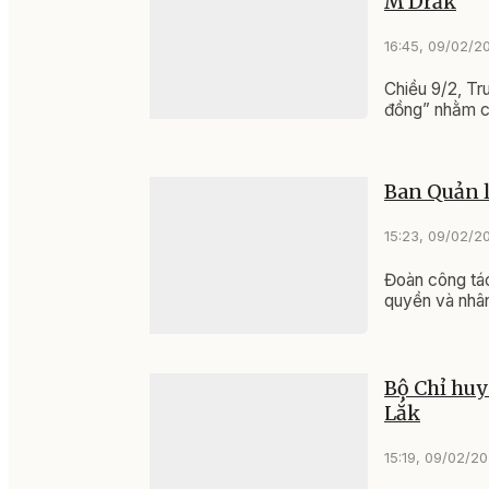
M'Drắk
16:45, 09/02/2
Chiều 9/2, Tr
đồng” nhằm ch
Ban Quản l
15:23, 09/02/2
Đoàn công tác
quyền và nhân
Bộ Chỉ huy
Lắk
15:19, 09/02/2