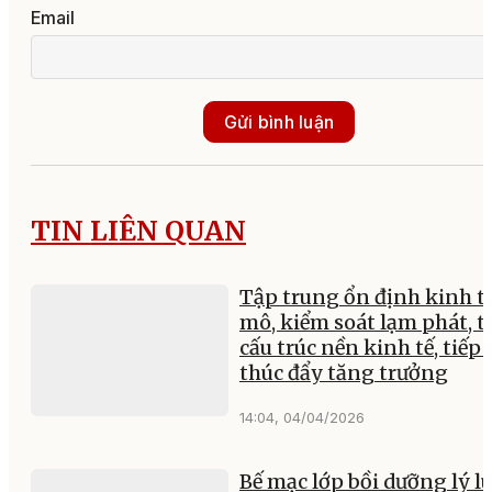
Email
Gửi bình luận
TIN LIÊN QUAN
Tập trung ổn định kinh tế
mô, kiểm soát lạm phát, t
cấu trúc nền kinh tế, tiếp 
thúc đẩy tăng trưởng
14:04, 04/04/2026
Bế mạc lớp bồi dưỡng lý l