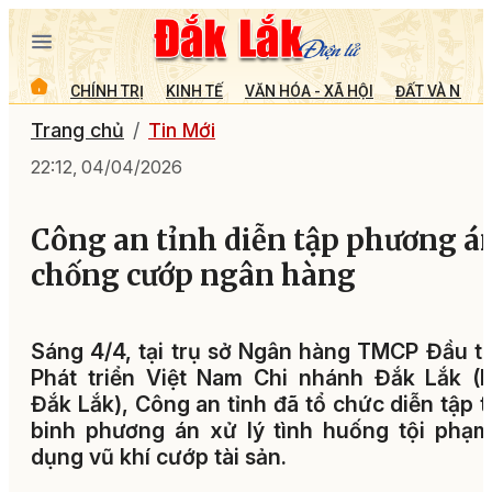
CHÍNH TRỊ
KINH TẾ
VĂN HÓA - XÃ HỘI
ĐẤT VÀ NGƯỜ
Trang chủ
Tin Mới
22:12, 04/04/2026
Công an tỉnh diễn tập phương á
chống cướp ngân hàng
Sáng 4/4, tại trụ sở Ngân hàng TMCP Đầu t
Phát triển Việt Nam Chi nhánh Đắk Lắk (
Đắk Lắk), Công an tỉnh đã tổ chức diễn tập 
binh phương án xử lý tình huống tội phạ
dụng vũ khí cướp tài sản.