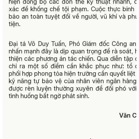
hiện đồng bộ các đòn thế kỹ thuật nhanh, c
xác để khống chế tội phạm. Cuộc thực binh
bảo an toàn tuyệt đối về người, vũ khí và ph
tiện.
Đại tá Võ Duy Tuấn, Phó Giám đốc Công an 
nhấn mạnh đây là dịp quan trọng để rà soát, 
thiện các phương án tác chiến. Qua diễn tập 
chỉ ra một số điểm cần khắc phục như: tổ 
phối hợp phong tỏa hiện trường cần quyết liệt 
kỹ năng tự bảo vệ của nhân viên ngân hàng
được rèn luyện thường xuyên để đối phó với
tình huống bất ngờ phát sinh.
Văn Ch