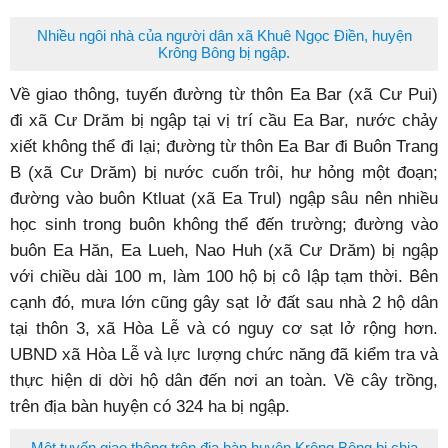
Nhiều ngôi nhà của người dân xã Khuê Ngọc Điền, huyện
Krông Bông bị ngập.
Về giao thông, tuyến đường từ thôn Ea Bar (xã Cư Pui)
đi xã Cư Drăm bị ngập tại vị trí cầu Ea Bar, nước chảy
xiết không thể đi lại; đường từ thôn Ea Bar đi Buôn Trang
B (xã Cư Drăm) bị nước cuốn trôi, hư hỏng một đoạn;
đường vào buôn Ktluat (xã Ea Trul) ngập sâu nên nhiều
học sinh trong buôn không thể đến trường; đường vào
buôn Ea Hăn, Ea Lueh, Nao Huh (xã Cư Drăm) bị ngập
với chiều dài 100 m, làm 100 hộ bị cô lập tạm thời. Bên
cạnh đó, mưa lớn cũng gây sạt lở đất sau nhà 2 hộ dân
tại thôn 3, xã Hòa Lễ và có nguy cơ sạt lở rộng hơn.
UBND xã Hòa Lễ và lực lượng chức năng đã kiểm tra và
thực hiện di dời hộ dân đến nơi an toàn. Về cây trồng,
trên địa bàn huyện có 324 ha bị ngập.
Một tuyến giao thông trên địa bàn huyện Krông Bông bị chia