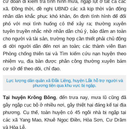
cử đoàn đi kiểm tra tình hình mưa, ngập lụt ở tất cả các
xã. Đồng thời, đề nghị UBND các xã kịp thời vận động
nhân dân khắc phục khó khăn, ổn định tình hình để đối
phó với mọi tình huống có thể xảy ra; thường xuyên
tuyên truyền nhắc nhở nhân dân chú ý, bảo đảm an toàn
cho người và tài sản, trường hợp cần thiết phải chủ động
di dời người dân đến nơi an toàn; các thành viên Ban
Phòng chống thiên tai và Tìm kiếm cứu nạn huyện theo
nhiệm vụ, địa bàn được phân công thường xuyên bám
cơ sở để theo dõi, chỉ đạo.
Lực lượng dân quân xã Đắk Liêng, huyện Lắk hỗ trợ người và
phương tiện qua khu vực bị ngập.
Tại huyện Krông Bông
, đến trưa nay, mưa lũ cũng đã
gây ngập cục bộ ở nhiều nơi, gây thiệt hại đáng kể tại địa
phương. Cụ thể, toàn huyện có 45 ngôi nhà bị ngập tại
các xã Yang Mao, Khuê Ngọc Điền, Hòa Sơn, Cư Drăm
và Hòa Lễ.