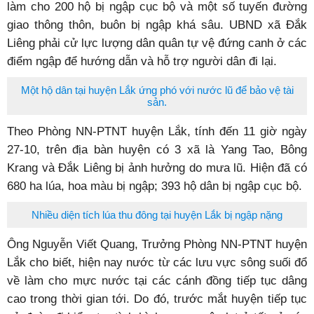
làm cho 200 hộ bị ngập cục bộ và một số tuyến đường
giao thông thôn, buôn bị ngập khá sâu. UBND xã Đắk
Liêng phải cử lực lượng dân quân tự vệ đứng canh ở các
điểm ngập để hướng dẫn và hỗ trợ người dân đi lại.
Một hộ dân tại huyện Lắk ứng phó với nước lũ để bảo vệ tài
sản.
Theo Phòng NN-PTNT huyện Lắk, tính đến 11 giờ ngày
27-10, trên địa bàn huyện có 3 xã là Yang Tao, Bông
Krang và Đắk Liêng bị ảnh hưởng do mưa lũ. Hiện đã có
680 ha lúa, hoa màu bị ngập; 393 hộ dân bị ngập cục bộ.
Nhiều diện tích lúa thu đông tại huyện Lắk bị ngập nặng
Ông Nguyễn Viết Quang, Trưởng Phòng NN-PTNT huyện
Lắk cho biết, hiện nay nước từ các lưu vực sông suối đổ
về làm cho mực nước tại các cánh đồng tiếp tục dâng
cao trong thời gian tới. Do đó, trước mắt huyện tiếp tục