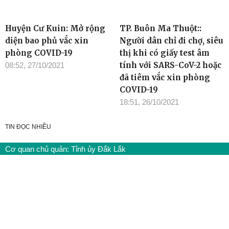
Huyện Cư Kuin: Mở rộng
TP. Buôn Ma Thuột::
diện bao phủ vắc xin
Người dân chỉ đi chợ, siêu
phòng COVID-19
thị khi có giấy test âm
tính với SARS-CoV-2 hoặc
08:52, 27/10/2021
đã tiêm vắc xin phòng
COVID-19
18:51, 26/10/2021
TIN ĐỌC NHIỀU
Cơ quan chủ quản: Tỉnh ủy Đắk Lắk
Giấy phép xuất bản số 31/GP-BTTTT ngày 21/01/2022 của Bộ
TT-TT
Giám đốc: Đào Phạm Hoàng Quyên
Tòa soạn: 23 Lê Duẩn, Phường Buôn Ma Thuột, tỉnh Đắk Lắk
Điện thoại: (0262) 3852383 - 3810414 - Fax: (0262) 3810451 -
Email: toasoan.baodaklak@gmail.com