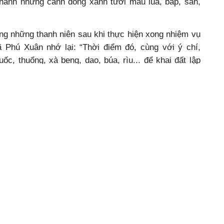
thành những cánh đồng xanh tươi màu lúa, bắp, sắn,
g những thanh niên sau khi thực hiện xong nhiệm vụ
ã Phú Xuân nhớ lại: “Thời điểm đó, cùng với ý chí,
uốc, thuổng, xà beng, dao, búa, rìu... để khai đất lập
ống đường giao thông theo quy hoạch. Điều kiện sinh
ược cấp 16 kg lương thực/tháng mà chỉ có một phần
, bột mì. Công việc nặng nhọc, vất vả khiến chúng tôi
 những trận sốt rét rừng, bệnh kiết lỵ, ghẻ lở thường
 sĩ với sức trẻ và nhiệt huyết cách mạng đã sống,
 hoàn thành nhiệm vụ đề ra chỉ sau 180 ngày đêm”.
, Chủ tịch UBND xã Phú
Trong 10 năm (từ
g người dân đầu tiên đến
1976 - 1985) tỉnh
hững khó khăn, gian khổ:
Ðắk Lắk đã đưa vào
các vùng kinh tế mới
c sinh nhưng cũng là tổ
hơn 31.000 hộ dân,
ng Thuận Hòa (TP. Huế).
gần 194.000 khẩu,
 4 hộ dân trong tổ đi kinh