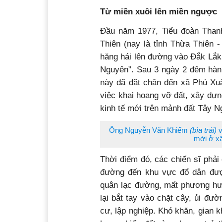
Từ miền xuôi
lên miền ngược
Đầu năm 1977, Tiểu đoàn Thanh
Thiên (nay là tỉnh Thừa Thiên 
hăng hái lên đường vào Đắk Lắk 
Nguyên”. Sau 3 ngày 2 đêm hàn
này đã đặt chân đến xã Phú Xuâ
việc khai hoang vỡ đất, xây dựn
kinh tế mới trên mảnh đất Tây 
Ông Nguyễn Văn Khiểm
(bìa trái)
mới ở x
Thời điểm đó, các chiến sĩ phải 
đường đến khu vực đổ dân đượ
quân lạc đường, mất phương hướ
lại bắt tay vào chặt cây, ủi đư
cư, lập nghiệp. Khó khăn, gian k