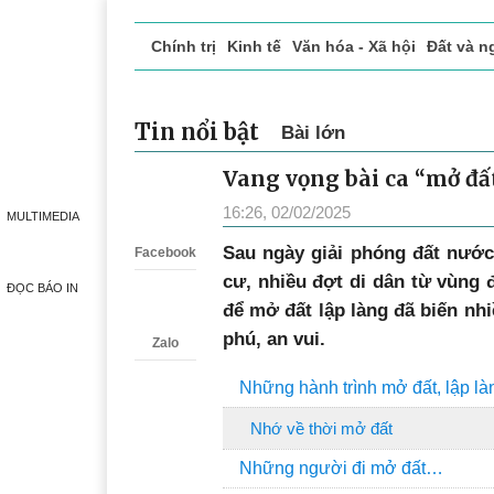
Chính trị
Kinh tế
Văn hóa - Xã hội
Đất và n
Doanh nghiệp giới thiệu
Phóng sự - Ký sự
Đ
Tin nổi bật
Bài lớn
Vang vọng bài ca “mở đất
Zalo
16:26, 02/02/2025
MULTIMEDIA
S
au ngày giải phóng đất nước
Facebook
cư, nhiều đợt di dân từ vùng 
ĐỌC BÁO IN
để mở đất lập làng đã biến nh
phú, an vui.
Zalo
Những hành trình mở đất, lập làn
Nhớ về thời mở đất
Những người đi mở đất…