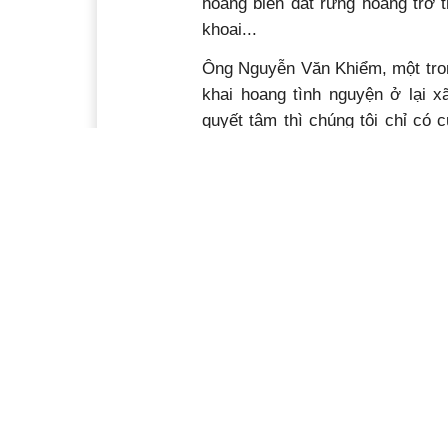
hoang biến đất rừng hoang trở 
khoai...
Ông Nguyễn Văn Khiểm, một tron
khai hoang tình nguyện ở lại x
quyết tâm thì chúng tôi chỉ có c
làng; máy ủi chỉ đủ để mở hệ th
hoạt khó khăn, mỗi người chỉ đ
gạo, hai phần là ngô, khoai, sắn
lúc nào cũng thấy đói. Chưa kể,
xuyên hành hạ. Nhưng các chiến
chiến đấu, lao động hết mình và
Ông Văn Liệu, nguyên Bí thư
Xuân và cũng là một trong nhữn
định cư ở đây còn nhớ như in n
“Tháng 1/1977 tôi đang là họ
trưởng một tổ dân phố ở phườ
Tôi được giao nhiệm vụ vận động