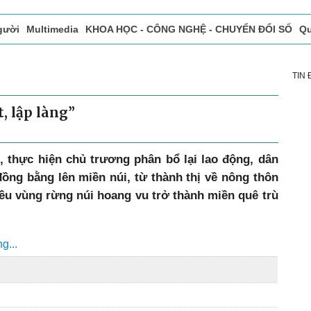
gười
Multimedia
KHOA HỌC - CÔNG NGHỆ - CHUYỂN ĐỔI SỐ
Qu
ọc báo in
Tòa soạn - Bạn đọc
Vấn Đề Bạn Đọc Quan Tâm
TIN
, lập làng”
, thực hiện chủ trương phân bổ lại lao động, dân
đồng bằng lên miền núi, từ thành thị về nông thôn
iều vùng rừng núi hoang vu trở thành miền quê trù
g...