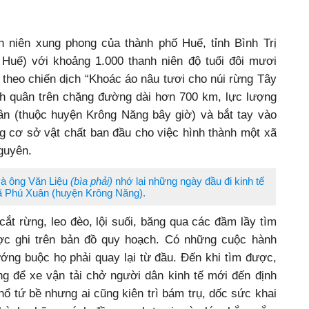
 niên xung phong của thành phố Huế, tỉnh Bình Trị
- Huế) với khoảng 1.000 thanh niên độ tuổi đôi mươi
theo chiến dịch “Khoác áo nâu tươi cho núi rừng Tây
h quân trên chặng đường dài hơn 700 km, lực lượng
n (thuộc huyện Krông Năng bây giờ) và bắt tay vào
g cơ sở vật chất ban đầu cho việc hình thành một xã
Nguyên.
và ông Văn Liệu
(bìa phải)
nhớ lại những ngày đầu đi kinh tế
ã Phú Xuân (huyện Krông Năng).
cắt rừng, leo đèo, lội suối, băng qua các đầm lầy tìm
c ghi trên bản đồ quy hoạch. Có những cuộc hành
ng buộc họ phải quay lại từ đầu. Đến khi tìm được,
ờng để xe vận tải chở người dân kinh tế mới đến định
hổ tứ bề nhưng ai cũng kiên trì bám trụ, dốc sức khai