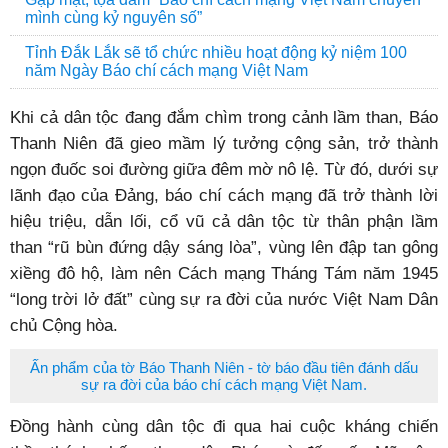
mình cùng kỷ nguyên số”
Tỉnh Đắk Lắk sẽ tổ chức nhiều hoạt động kỷ niệm 100
năm Ngày Báo chí cách mạng Việt Nam
Khi cả dân tộc đang đắm chìm trong cảnh lầm than, Báo
Thanh Niên đã gieo mầm lý tưởng cộng sản, trở thành
ngọn đuốc soi đường giữa đêm mờ nô lệ. Từ đó, dưới sự
lãnh đạo của Đảng, báo chí cách mạng đã trở thành lời
hiệu triệu, dẫn lối, cổ vũ cả dân tộc từ thân phận lầm
than “rũ bùn đứng dậy sáng lòa”, vùng lên đập tan gông
xiềng đô hộ, làm nên Cách mạng Tháng Tám năm 1945
“long trời lở đất” cùng sự ra đời của nước Việt Nam Dân
chủ Cộng hòa.
Ấn phẩm của tờ Báo Thanh Niên - tờ báo đầu tiên đánh dấu
sự ra đời của báo chí cách mạng Việt Nam.
Đồng hành cùng dân tộc đi qua hai cuộc kháng chiến