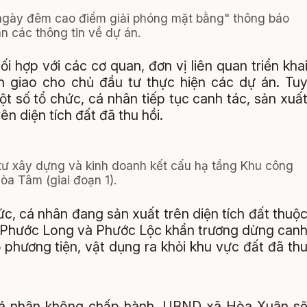
 ngày đêm cao điểm giải phóng mặt bằng" thông báo
n các thông tin về dự án.
hợp với các cơ quan, đơn vị liên quan triển kha
 giao cho chủ đầu tư thực hiện các dự án. Tu
ột số tổ chức, cá nhân tiếp tục canh tác, sản xuấ
n diện tích đất đã thu hồi.
tư xây dựng và kinh doanh kết cấu hạ tầng Khu công
òa Tâm (giai đoạn 1).
, cá nhân đang sản xuất trên diện tích đất thuộ
, Phước Long và Phước Lộc khẩn trương dừng can
ộ phương tiện, vật dụng ra khỏi khu vực đất đã th
, cá nhân không chấp hành, UBND xã Hòa Xuân s