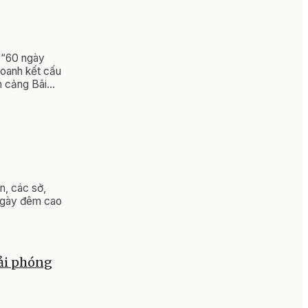
h “60 ngày
oanh kết cấu
n cảng Bãi
n, các sở,
 ngày đêm cao
ải phóng