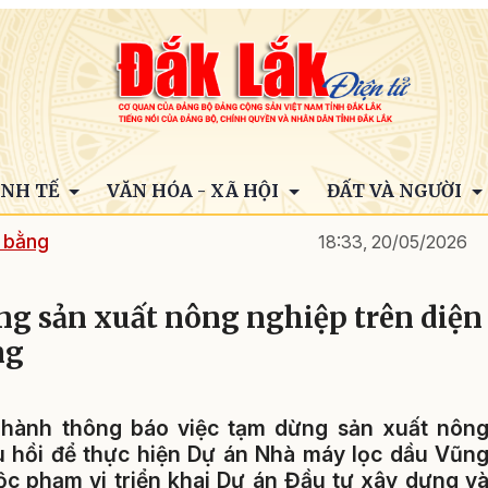
INH TẾ
VĂN HÓA - XÃ HỘI
ĐẤT VÀ NGƯỜI
 bằng
18:33, 20/05/2026
g sản xuất nông nghiệp trên diện
ng
hành thông báo việc tạm dừng sản xuất nôn
hu hồi để thực hiện Dự án Nhà máy lọc dầu Vũn
ộc phạm vi triển khai Dự án Đầu tư xây dựng v