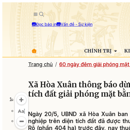
Đọc báo in
Vấn đề - Sự kiện
CHÍNH TRỊ
K
Trang chủ
60 ngày đêm giải phóng mặt
Xã Hòa Xuân thông báo dừn
tích đất giải phóng mặt bằ
Ngày 20/5, UBND xã Hòa Xuân ban 
nghiệp trên diện tích đất đã được t
Rô (phần 404 ha) trước đây, nay thu