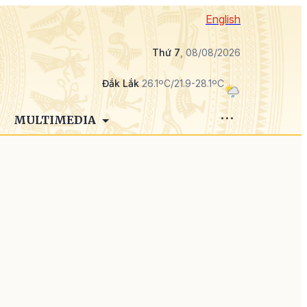
English
Thứ 7
, 08/08/2026
Đắk Lắk
26.1ºC/21.9-28.1ºC
MULTIMEDIA
g
g
à