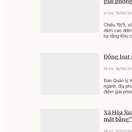
giải phón
21:04, 19/05/2
Chiều 19/5, x
đêm cao điểm
hạ tầng Khu c
Gốc.
Đồng loạt 
15:54, 18/05/2
Ban Quản lý K
ngành, địa ph
điểm giải phó
Xã Hòa Xuâ
mặt bằng” 
18:32, 15/05/2