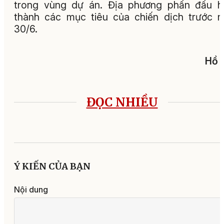
trong vùng dự án. Địa phương phấn đấu h
thành các mục tiêu của chiến dịch trước 
30/6.
Hồ 
ĐỌC NHIỀU
Ý KIẾN CỦA BẠN
Nội dung