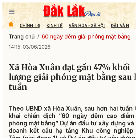
CHÍNH TRỊ
KINH TẾ
VĂN HÓA - XÃ HỘI
ĐẤT VÀ NGƯỜ
Trang chủ
60 ngày đêm giải phóng mặt bằng
14:15, 03/06/2026
Xã Hòa Xuân đạt gần 47% khối
lượng giải phóng mặt bằng sau 
tuần
Theo UBND xã Hòa Xuân, sau hơn hai tuần t
khai chiến dịch “60 ngày đêm cao điểm g
phóng mặt bằng” Dự án đầu tư xây dựng và 
doanh kết cấu hạ tầng Khu công nghiệp 