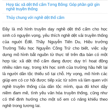
Hợp tác xã dệt thổ cẩm Tơng Bông: Góp phần giữ gìn
nghề truyền thống
Thủy chung với nghề dệt thổ cẩm
Đây là mô hình truyền dạy nghề dệt thổ cẩm cho học
sinh có nguyện vọng, yêu thích nghề dệt vải truyền thống
của nguời Êđê. Thầy Nguyễn Tiến Du, Hiệu trưởng
Trường Tiểu học Nguyễn Công Trứ cho biết, việc xây
dựng mô hình bắt nguồn từ thực tế trên địa bàn có một
hợp tác xã dệt thổ cẩm đang được duy trì hoạt động
nhiều năm nay, trong khi học sinh của trường hầu hết lại
là người dân tộc thiểu số tại chỗ. Hy vọng, mô hình các
giúp em có cơ hội được tiếp xúc từ sớm và làm quen với
nghề truyền thống của dân tộc mình, qua đó khơi dậy
niềm đam mê, tình yêu văn hóa truyền thống, cũng như
có thể định hướng cho một số em có năng khiếu theo
nghề trong tương lai.