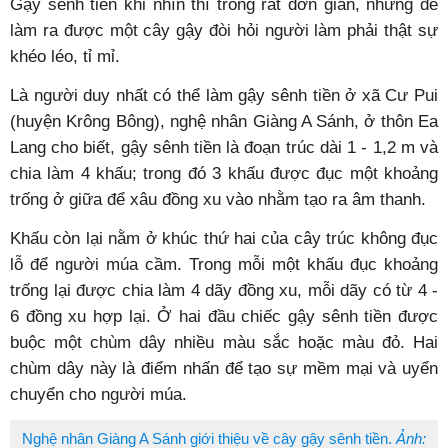
Gậy sênh tiền khi nhìn thì trông rất đơn giản, nhưng để
làm ra được một cây gậy đòi hỏi người làm phải thật sự
khéo léo, tỉ mỉ.
Là người duy nhất có thể làm gậy sênh tiền ở xã Cư Pui
(huyện Krông Bông), nghệ nhân Giàng A Sánh, ở thôn Ea
Lang cho biết, gậy sênh tiền là đoạn trúc dài 1 - 1,2 m và
chia làm 4 khấu; trong đó 3 khấu được đục một khoảng
trống ở giữa để xâu đồng xu vào nhằm tạo ra âm thanh.
Khấu còn lại nằm ở khúc thứ hai của cây trúc không đục
lỗ để người múa cầm. Trong mỗi một khấu đục khoảng
trống lại được chia làm 4 dãy đồng xu, mỗi dãy có từ 4 -
6 đồng xu hợp lại. Ở hai đầu chiếc gậy sênh tiền được
buộc một chùm dây nhiều màu sắc hoặc màu đỏ. Hai
chùm dây này là điểm nhấn để tạo sự mềm mại và uyển
chuyển cho người múa.
Nghệ nhân Giàng A Sánh giới thiệu về cây gậy sênh tiền.
Ảnh: