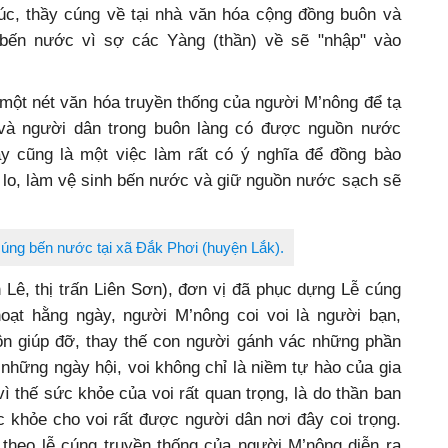
ụ làm các lễ vật thực hiện lễ cúng. Lễ cúng phải qua
húc, thầy cúng về tại nhà văn hóa cộng đồng buôn và
 bến nước vì sợ các Yàng (thần) về sẽ "nhập" vào
một nét văn hóa truyền thống của người M’nông để tạ
và người dân trong buôn làng có được nguồn nước
cũng là một việc làm rất có ý nghĩa để đồng bào
o, làm vệ sinh bến nước và giữ nguồn nước sạch sẽ
cúng bến nước tại xã Đắk Phơi (huyện Lắk).
 Lê, thị trấn Liên Sơn), đơn vị đã phục dựng Lễ cúng
ạt hằng ngày, người M’nông coi voi là người bạn,
ôn giúp đỡ, thay thế con người gánh vác những phần
những ngày hội, voi không chỉ là niềm tự hào của gia
 vì thế sức khỏe của voi rất quan trọng, là do thần ban
ức khỏe cho voi rất được người dân nơi đây coi trọng.