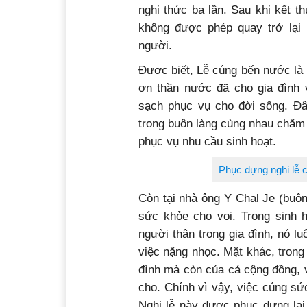
và người phụ cúng, già làng, ph
nghi thức ba lần. Sau khi kết t
không được phép quay trở lại
người.
Được biết, Lễ cúng bến nước là 
ơn thần nước đã cho gia đình 
sạch phục vụ cho đời sống. Đây 
trong buôn làng cùng nhau chăm l
phục vụ nhu cầu sinh hoạt.
Phục dựng nghi lễ 
Còn tại nhà ông Y Chal Je (buôn
sức khỏe cho voi. Trong sinh ho
người thân trong gia đình, nó lu
việc nặng nhọc. Mặt khác, trong 
đình mà còn của cả cộng đồng,
cho. Chính vì vậy, việc cúng s