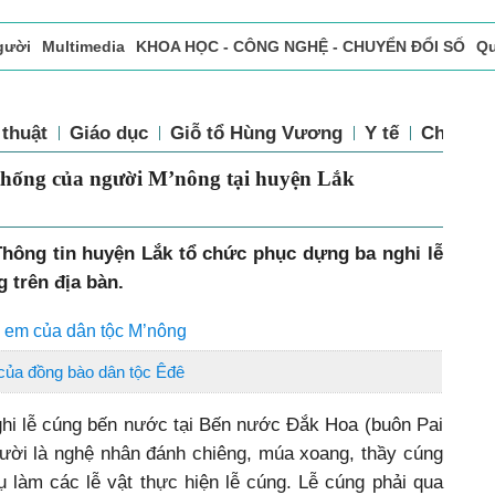
gười
Multimedia
KHOA HỌC - CÔNG NGHỆ - CHUYỂN ĐỔI SỐ
Qu
ọc báo in
Tòa soạn - Bạn đọc
Vấn Đề Bạn Đọc Quan Tâm
ệ thuật
Giáo dục
Giỗ tổ Hùng Vương
Y tế
Chính 
uyền thống của người M’nông tại huyện
Thông tin huyện Lắk tổ chức phục dựng ba nghi lễ
 trên địa bàn.
h em của dân tộc M’nông
 của đồng bào dân tộc Êđê
i lễ cúng bến nước tại Bến nước Đắk Hoa (buôn Pai
gười là nghệ nhân đánh chiêng, múa xoang, thầy cúng