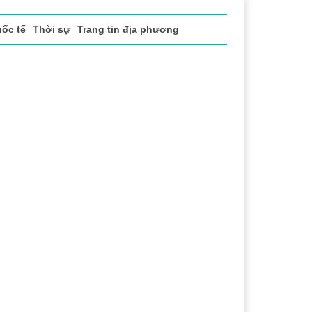
ốc tế
Thời sự
Trang tin địa phương
sách xã hội
Pháp luật
Chuyển đổi số
Thể thao
Vă