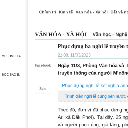
Chính trị
Kinh tế
Văn hóa - Xã hội
Đất và n
Doanh nghiệp giới thiệu
Phóng sự - Ký sự
Đ
VĂN HÓA - XÃ HỘI
Văn học - Ngh
Phục dựng ba nghi lễ tr
Zalo
Lắk
MULTIMEDIA
21:08, 11/03/2023
Facebook
Ngày 11/3, Phòng Văn hóa và 
ĐỌC BÁO IN
truyền thống của người M’nông
Zalo
Phục dựng nghi lễ kết nghĩa an
Trình diễn nghi lễ cúng bến nước
Theo đó, đơn vị đã phục dựng ngh
Ar, xã Đắk Phơi). Tại đây, 25 n