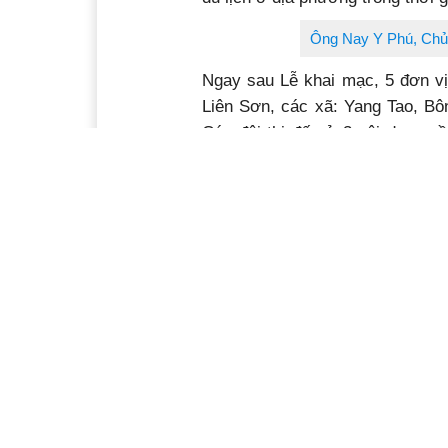
Ông Nay Y Phú, Chủ 
Ngay sau Lễ khai mạc, 5 đơn vị 
Liên Sơn, các xã: Yang Tao, Bô
Các đội thi đấu ở 3 nội dung g
viên và 2 vận động viên. Đường 
bên bờ hồ khu du lịch Lắk Resort
huyện.
Kết thúc hội đua, Ban Tổ chức 
khích cho các đơn vị. Cụ thể, g
thuyền số 12 thị trấn Liên Sơn
thuyền số 1 của xã Đắk Liêng và 
Một số hình ảnh tại Hội đua thu
Ban tổ chức tặng hoa cho n