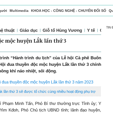
gười
Multimedia
KHOA HỌC - CÔNG NGHỆ - CHUYỂN ĐỔI SỐ
Qu
ọc báo in
Tòa soạn - Bạn đọc
Vấn Đề Bạn Đọc Quan Tâm
TIN
ệ thuật
Giáo dục
Giỗ tổ Hùng Vương
Y tế
Chính 
ộc mộc huyện Lắk lần thứ 3
rình “Hành trình du lịch” của Lễ hội Cà phê Buôn
Hội đua thuyền độc mộc huyện Lắk lần thứ 3 chính
hông khí náo nhiệt, sôi động.
ội đua thuyền độc mộc huyện Lắk lần thứ 3 năm 2023
 lần thứ 3 sẽ được tổ chức cùng nhiều hoạt động phụ trợ
í Phạm Minh Tấn, Phó Bí thư thường trực Tỉnh ủy; Y
H’Yim Kđoh, Phó Chủ tịch UBND tỉnh; lãnh đạo huyện,