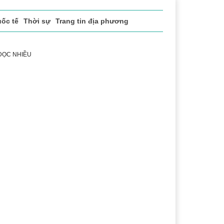
ốc tế
Thời sự
Trang tin địa phương
 ĐỌC NHIỀU
sách xã hội
Pháp luật
Chuyển đổi số
Thể thao
Vă