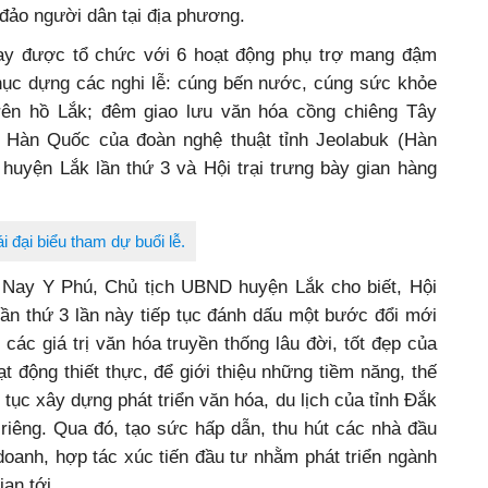
đảo người dân tại địa phương.
 nay được tổ chức với 6 hoạt động phụ trợ mang đậm
phục dựng các nghi lễ: cúng bến nước, cúng sức khỏe
n trên hồ Lắk; đêm giao lưu văn hóa cồng chiêng Tây
 Hàn Quốc của đoàn nghệ thuật tỉnh Jeolabuk (Hàn
huyện Lắk lần thứ 3 và Hội trại trưng bày gian hàng
i đại biểu tham dự buổi lễ.
g Nay Y Phú, Chủ tịch UBND huyện Lắk cho biết, Hội
 lần thứ 3 lần này tiếp tục đánh dấu một bước đổi mới
 các giá trị văn hóa truyền thống lâu đời, tốt đẹp của
t động thiết thực, để giới thiệu những tiềm năng, thế
tục xây dựng phát triển văn hóa, du lịch của tỉnh Đắk
i riêng. Qua đó, tạo sức hấp dẫn, thu hút các nhà đầu
 doanh, hợp tác xúc tiến đầu tư nhằm phát triển ngành
ian tới.