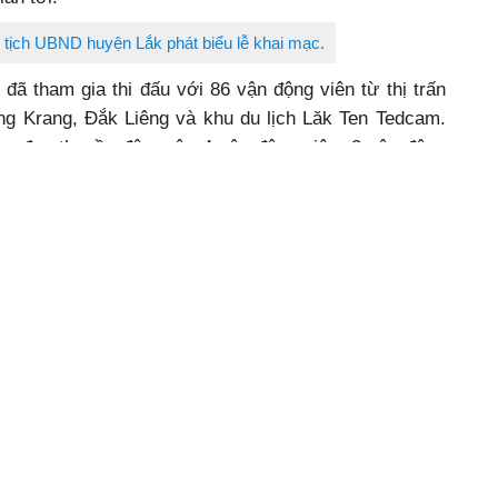
tịch UBND huyện Lắk phát biểu lễ khai mạc.
đã tham gia thi đấu với 86 vận động viên từ thị trấn
ng Krang, Đắk Liêng và khu du lịch Lăk Ten Tedcam.
ồm đua thuyền độc mộc 4 vận động viên, 3 vận động
đua ở cả 3 nội dung có chiều dài 300 m xuất phát từ
 đến đích tại bờ hồ Quảng trường Hoa viên trung tâm
đã trao 12 giải Nhất, Nhì, Ba và nhiều giải khuyến
iải nhất ở nội dung đua 2 và 3 vận động viên thuộc về
; giải nhất ở nội dung đua 4 vận động viên thuộc về
giải nhất toàn đoàn thuộc về thị trấn Liên Sơn.
yền độc mộc huyện Lắk lần thứ 3:
hà tài trợ đồng hành cùng lễ hội tại buổi khai mạc.