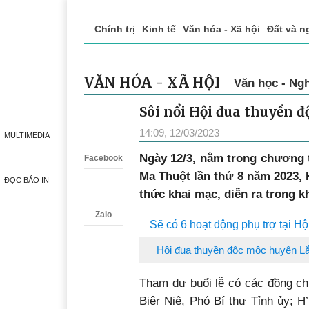
Chính trị
Kinh tế
Văn hóa - Xã hội
Đất và n
Doanh nghiệp giới thiệu
Phóng sự - Ký sự
Đ
VĂN HÓA - XÃ HỘI
Văn học - Ngh
Sôi nổi Hội đua thuyền đ
Zalo
14:09, 12/03/2023
MULTIMEDIA
Ngày 12/3, nằm trong chương t
Facebook
Ma Thuột lần thứ 8 năm 2023, 
ĐỌC BÁO IN
thức khai mạc, diễn ra trong k
Zalo
Sẽ có 6 hoạt động phụ trợ tại H
Hội đua thuyền độc mộc huyện Lắk
Tham dự buổi lễ có các đồng ch
Biêr Niê, Phó Bí thư Tỉnh ủy; 