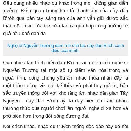
điệu cùng nhiều nhạc cụ khác trong mọi không gian diễn
xướng. Điều quan trọng hơn là thanh âm của cây đàn
B’rôh qua bàn tay sáng tạo của anh vẫn giữ được sắc
thái mộc mạc của tre nứa tạo ra qua hộp cộng hưởng từ
quả bầu khô dân dã.
Nghệ sĩ Nguyễn Trường đam mê chế tác cây đàn B’rôh cách
điệu của mình.
Qua nhiều lần trình diễn đàn B’rôh cách điệu của nghệ sĩ
Nguyễn Trường tại một số tụ điểm văn hóa trong và
ngoài tỉnh, công chúng yêu âm nhạc thừa nhận đây là
một thành công về mặt kế thừa và phát huy giá trị, bản
sắc truyền thống đối với kho tàng âm nhạc dân gian Tây
Nguyên - cây đàn B’rôh ấy đã đẩy biên độ cảm nhận,
thưởng thức của người chơi lẫn người nghe đi xa hơn và
phổ biến hơn trong đời sống đương đại.
Nói cách khác, nhạc cụ truyền thống độc đáo này đã hồi