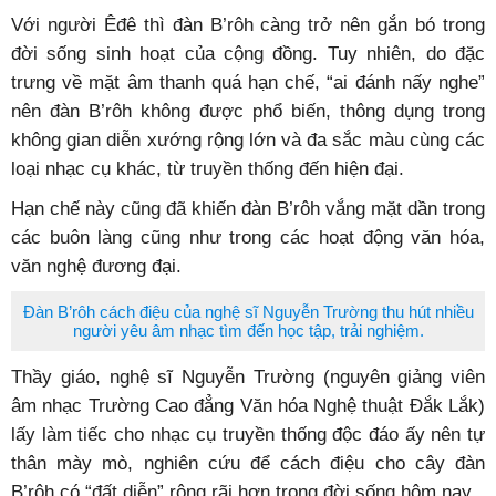
Với người Êđê thì đàn B’rôh càng trở nên gắn bó trong
đời sống sinh hoạt của cộng đồng. Tuy nhiên, do đặc
trưng về mặt âm thanh quá hạn chế, “ai đánh nấy nghe”
nên đàn B’rôh không được phổ biến, thông dụng trong
không gian diễn xướng rộng lớn và đa sắc màu cùng các
loại nhạc cụ khác, từ truyền thống đến hiện đại.
Hạn chế này cũng đã khiến đàn B’rôh vắng mặt dần trong
các buôn làng cũng như trong các hoạt động văn hóa,
văn nghệ đương đại.
Đàn B’rôh cách điệu của nghệ sĩ Nguyễn Trường thu hút nhiều
người yêu âm nhạc tìm đến học tập, trải nghiệm.
Thầy giáo, nghệ sĩ Nguyễn Trường (nguyên giảng viên
âm nhạc Trường Cao đẳng Văn hóa Nghệ thuật Đắk Lắk)
lấy làm tiếc cho nhạc cụ truyền thống độc đáo ấy nên tự
thân mày mò, nghiên cứu để cách điệu cho cây đàn
B’rôh có “đất diễn” rộng rãi hơn trong đời sống hôm nay.