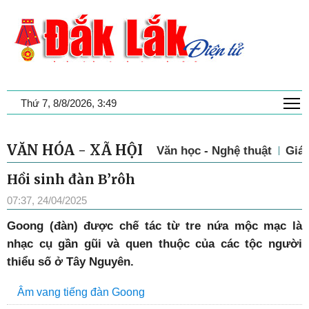
T
Thứ 7, 8/8/2026, 3:49
VĂN HÓA - XÃ HỘI
Văn học - Nghệ thuật
Giá
Hồi sinh đàn B’rôh
07:37, 24/04/2025
Goong (đàn) được chế tác từ tre nứa mộc mạc là
nhạc cụ gần gũi và quen thuộc của các tộc người
thiểu số ở Tây Nguyên.
Âm vang tiếng đàn Goong