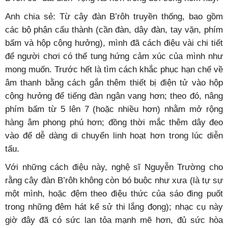
Anh chia sẻ: Từ cây đàn B’rôh truyền thống, bao gồm
các bộ phận cấu thành (cần đàn, dây đàn, tay vặn, phím
bấm và hộp cộng hưởng), mình đã cách điệu vài chi tiết
để người chơi có thể tung hứng cảm xúc của mình như
mong muốn. Trước hết là tìm cách khắc phục hạn chế về
âm thanh bằng cách gắn thêm thiết bị điện tử vào hộp
cộng hưởng để tiếng đàn ngân vang hơn; theo đó, nâng
phím bấm từ 5 lên 7 (hoặc nhiều hơn) nhằm mở rộng
hàng âm phong phú hơn; đồng thời mắc thêm dây đeo
vào để dễ dàng di chuyển linh hoạt hơn trong lúc diễn
tấu.
Với những cách điệu này, nghệ sĩ Nguyễn Trường cho
rằng cây đàn B’rôh không còn bó buộc như xưa (là tự sự
một mình, hoặc đệm theo điệu thức của sáo đing puốt
trong những đêm hát kể sử thi lắng đọng); nhạc cụ này
giờ đây đã có sức lan tỏa mạnh mẽ hơn, đủ sức hòa