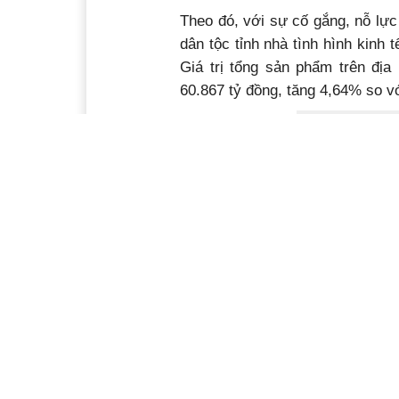
Theo đó, với sự cố gắng, nỗ lự
dân tộc tỉnh nhà tình hình kinh tế
Giá trị tổng sản phẩm trên đị
60.867 tỷ đồng, tăng 4,64% so v
Đọc Chúc văn ôn
Tốc độ tăng trưởng mặc dù còn t
2023 là 7,96%), tuy nhiên quy mô
trị GRDP đứng đầu khu vực Tây
cùng kỳ; cơ cấu kinh tế từng b
ngành nông nghiệp và tăng dần t
Phó Chủ tịch UBND tỉnh H'Yim Kđo
bộ, chính quyền và nhân dân các
Huy động vốn đầu tư toàn xã hội
so với năm 2022. Công tác an si
độ, chính sách cho người nghèo,