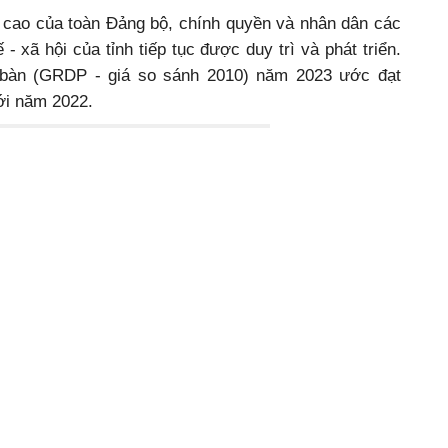
c cao của toàn Đảng bộ, chính quyền và nhân dân các
 - xã hội của tỉnh tiếp tục được duy trì và phát triển.
a bàn (GRDP - giá so sánh 2010) năm 2023 ước đạt
ới năm 2022.
 lại truyền thống hào hùng của dân tộc.
hấp so với kịch bản đề ra (kịch bản tăng trưởng năm
 nền kinh tế cơ bản ổn định, duy trì ở mức khá (giá
 Nguyên), các khu vực đều có tăng trưởng so với
ước chuyển dịch đúng định hướng, giảm dần tỷ trọng
ỷ trọng ngành công nghiệp, dịch vụ.
h báo công lên các Vua Hùng về những thành tựu của Đảng
 dân tộc trên địa bàn tỉnh đạt được trong thời gian qua.
, tổng mức bán lẻ hàng hóanăm 2023 tiếp tục tục tăng
nh xã hội được quan tâm, triển khai kịp thời các chế
 người có công...