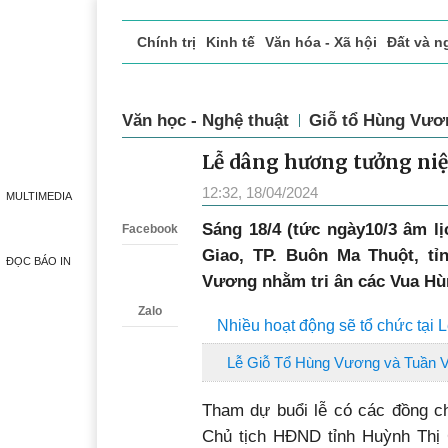
Chính trị
Kinh tế
Văn hóa - Xã hội
Đất và n
Doanh nghiệp giới thiệu
Phóng sự - Ký sự
Đ
Văn học - Nghệ thuật
Giỗ tổ Hùng Vươ
Lễ dâng hương tưởng ni
Zalo
12:32, 18/04/2024
MULTIMEDIA
Sáng 18/4 (tức ngày10/3 âm lịc
Facebook
Giao, TP. Buôn Ma Thuột, tỉ
ĐỌC BÁO IN
Vương nhằm tri ân các Vua Hù
Zalo
Nhiều hoạt động sẽ tổ chức tại
Lễ Giỗ Tổ Hùng Vương và Tuần Vă
Tham dự buổi lễ có các đồng c
Chủ tịch HĐND tỉnh Huỳnh Thị