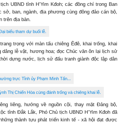
tịch UBND tỉnh H’Yim Kđoh; các đồng chí trong Ban
c sở, ban, ngành, địa phương cùng đông đảo cán bộ,
n trên địa bàn.
Đại biểu tham dự buổi lễ.
 trang trọng với màn tấu chiêng Êđê, khai trống, khai
g dâng lễ vật, hương hoa; đọc Chúc văn ôn lại lịch sử
hời dựng nước, lịch sử đấu tranh giành độc lập dân
hường trực Tỉnh ủy Phạm Minh Tấn...
ỳnh Thị Chiến Hòa cùng đánh trống và chiêng khai lễ.
iêng liêng, hướng về nguồn cội, thay mặt Đảng bộ,
tộc tỉnh Đắk Lắk, Phó Chủ tịch UBND H’Yim Kđoh đã
hững thành tựu phát triển kinh tế - xã hội đạt được