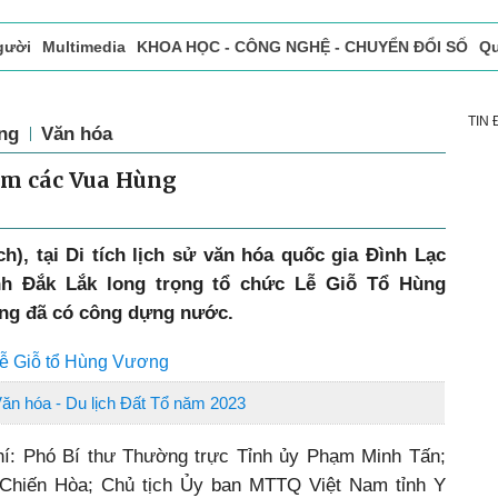
gười
Multimedia
KHOA HỌC - CÔNG NGHỆ - CHUYỂN ĐỔI SỐ
Qu
ọc báo in
Tòa soạn - Bạn đọc
Vấn Đề Bạn Đọc Quan Tâm
TIN
ng
Văn hóa
ệm các Vua Hùng
h), tại Di tích lịch sử văn hóa quốc gia Đình Lạc
nh Đắk Lắk long trọng tổ chức Lễ Giỗ Tổ Hùng
ng đã có công dựng nước.
 Lễ Giỗ tổ Hùng Vương
n hóa - Du lịch Đất Tổ năm 2023
hí: Phó Bí thư Thường trực Tỉnh ủy Phạm Minh Tấn;
 Chiến Hòa; Chủ tịch Ủy ban MTTQ Việt Nam tỉnh Y