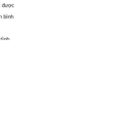
t được
h bình
tình
mơ con trẻ
ớc anh đi
m mình