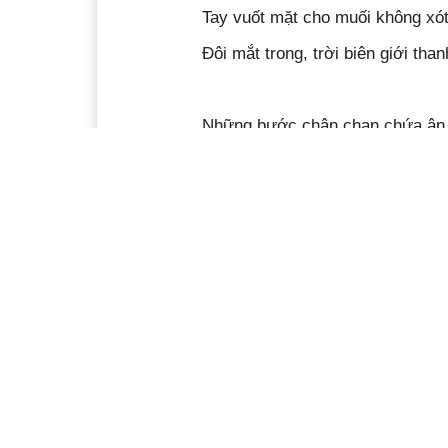
Tay vuốt mặt cho muối không xó
Đôi mắt trong, trời biên giới than
Những bước chân chan chứa ân 
Ánh mắt ông bà, cha mẹ
Ánh mắt người vợ hiền và giấc 
Ánh mắt người yêu… dõi theo bư
Những chiến sĩ quân hàm xanh
Tuần tra giữa rừng khô gió
Nắng đỏ, lá đỏ
Là quê hương, là màu đỏ máu ti