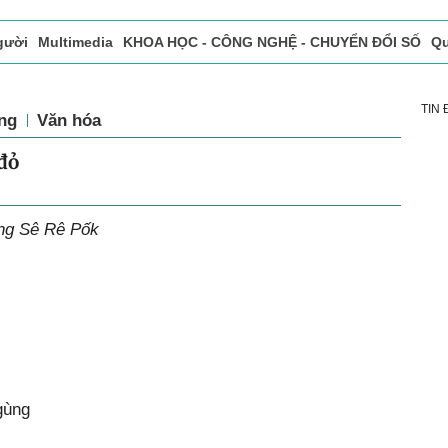
gười
Multimedia
KHOA HỌC - CÔNG NGHỆ - CHUYỂN ĐỔI SỐ
Qu
ọc báo in
Tòa soạn - Bạn đọc
Vấn Đề Bạn Đọc Quan Tâm
TIN
ng
Văn hóa
đỏ
òng Sê Rê Pốk
gùng