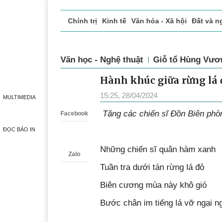
Chính trị
Kinh tế
Văn hóa - Xã hội
Đất và n
Doanh nghiệp giới thiệu
Phóng sự - Ký sự
Đ
Văn học - Nghệ thuật
Giỗ tổ Hùng Vươ
Hành khúc giữa rừng lá 
Zalo
15:25, 28/04/2024
MULTIMEDIA
Tặng các chiến sĩ Đồn Biên ph
Facebook
ĐỌC BÁO IN
Những chiến sĩ quân hàm xanh
Zalo
Tuần tra dưới tán rừng lá đỏ
Biên cương mùa này khô gió
Bước chân im tiếng lá vỡ ngại n