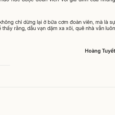
không chỉ dừng lại ở bữa cơm đoàn viên, mà là s
để thấy rằng, dẫu vạn dặm xa xôi, quê nhà vẫn luô
Hoàng Tuyế