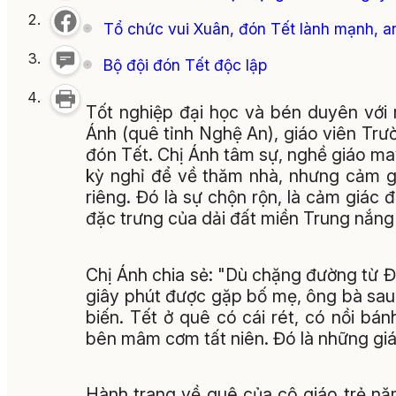
Tổ chức vui Xuân, đón Tết lành mạnh, an
Bộ đội đón Tết độc lập
Tốt nghiệp đại học và bén duyên với
Ánh (quê tỉnh Nghệ An), giáo viên T
đón Tết. Chị Ánh tâm sự, nghề giáo m
kỳ nghỉ để về thăm nhà, nhưng cảm g
riêng. Đó là sự chộn rộn, là cảm giác
đặc trưng của dải đất miền Trung nắng c
Chị Ánh chia sẻ: "Dù chặng đường từ 
giây phút được gặp bố mẹ, ông bà sau
biến. Tết ở quê có cái rét, có nồi 
bên mâm cơm tất niên. Đó là những giá tr
Hành trang về quê của cô giáo trẻ n