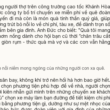
ng người thợ trên công trường cao tốc Khánh Hò
c công ty bố trí chuyến xe miễn phí về quê đoà
yến đi mà còn là món quà tinh thần quý giá, giú
 trút bỏ nỗi lo về chi phí, tàu xe, để dành trọn s
 ấm bên gia đình. Anh Đức cho biết: "Quà tôi man
hơm nồng dành cho hội bạn cũ thời “chăn trâu cắ
ều giòn rụm - thức quà mà vợ và các con vẫn hằn
o nỗi niềm mong ngóng của những người con xa quê.
ân bay, không khí trở nên hối hả hơn bao giờ hết
a chọn phương tiện phù hợp để về nhà, người chọ
i kiên nhẫn gửi mình trên những chuyến xe khác
” chọn xe máy làm bạn đường để tiết kiệm chi ph
Dù bằng phương tiện gì, dường như sự mệt nhọc củ
ềm háo hức được đoàn viên với gia đình của nhữn