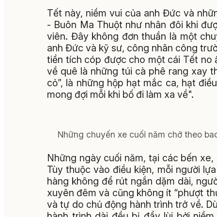
Tết này, niềm vui của anh Đức và nhữ
- Buôn Ma Thuột như nhân đôi khi đượ
viên. Đây không đơn thuần là một chu
anh Đức và kỹ sư, công nhân công trường
tiền tích cóp được cho một cái Tết no
về quê là những túi cà phê rang xay t
cỏ”, là những hộp hạt mắc ca, hạt đi
mong đợi mỗi khi bố đi làm xa về".
Những chuyến xe cuối năm chở theo ba
Những ngày cuối năm, tại các bến xe, s
Tùy thuộc vào điều kiện, mỗi người lự
hàng không để rút ngắn dặm dài, ngườ
xuyên đêm và cũng không ít “phượt thủ
và tự do chủ động hành trình trở về. 
hành trình dài đều bị đẩy lùi bởi ni