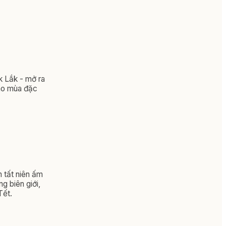
k Lắk - mở ra
iao mùa đặc
 tất niên ấm
g biên giới,
Tết.