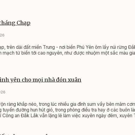
tháng Chạp
026
ạp, trên dải đất miền Trung - nơi biển Phú Yên ôm lấy núi rừng Đắ
ền mạch từ biển tới cao nguyên, như được nhuộm một sắc màu g
bình yên cho mọi nhà đón xuân
026
rộn ràng khắp nẻo, trong lúc nhiều gia đình sum vầy bên mâm cơm
g tuyến đường hun hút gió, trong phòng điều tra hay ở các buôn làn
ĩ Công an Đắk Lắk vẫn lặng lẽ làm việc xuyên ngày đêm, xuyên 