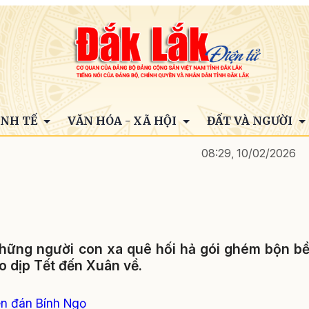
INH TẾ
VĂN HÓA - XÃ HỘI
ĐẤT VÀ NGƯỜI
08:29, 10/02/2026
những người con xa quê hối hả gói ghém bộn b
o dịp Tết đến Xuân về.
n đán Bính Ngọ