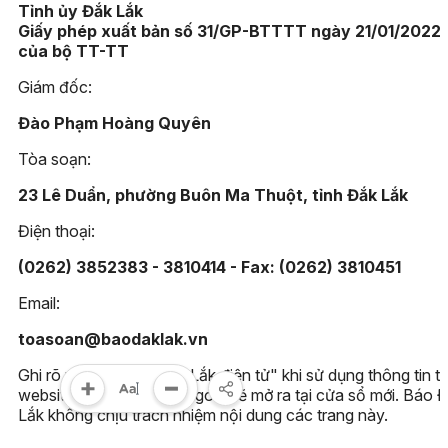
Tỉnh ủy Đắk Lắk
Giấy phép xuất bản số 31/GP-BTTTT ngày 21/01/2022
của bộ TT-TT
Giám đốc:
Đào Phạm Hoàng Quyên
Tòa soạn:
23 Lê Duẩn, phường Buôn Ma Thuột, tỉnh Đắk Lắk
Điện thoại:
(0262) 3852383 - 3810414 - Fax: (0262) 3810451
Email:
toasoan@baodaklak.vn
Ghi rõ nguồn "Báo Đắk Lắk điện tử" khi sử dụng thông tin t
website này. Các trang ngoài sẽ mở ra tại cửa sổ mới. Báo 
Lắk không chịu trách nhiệm nội dung các trang này.