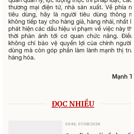
quan quản lý, lực lượng thực thi pháp luật, các
thương mại điện tử, nhà sản xuất. Về phía n
tiêu dùng, hãy là người tiêu dùng thông m
không tiếp tay cho hàng giả, hàng nhái, nhất là
phát hiện các dấu hiệu vi phạm về việc này thì
thời phản ánh tới cơ quan chức năng. Điề
không chỉ bảo vệ quyền lợi của chính người 
dùng mà còn góp phần làm lành mạnh thị tr
hàng hóa.
Mạnh T
ĐỌC NHIỀU
03:49, 07/08/2026