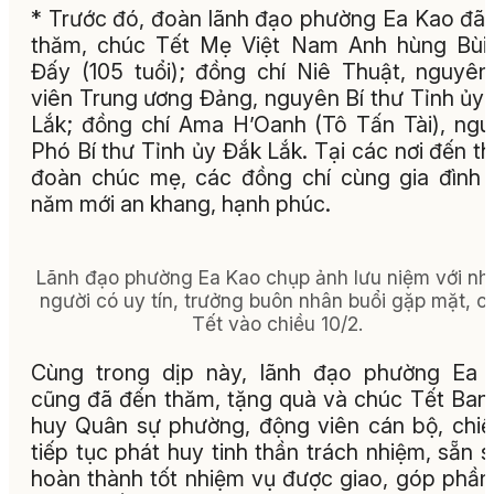
* Trước đó, đoàn lãnh đạo phường Ea Kao đã
thăm, chúc Tết Mẹ Việt Nam Anh hùng Bùi
Đấy (105 tuổi); đồng chí Niê Thuật, nguyê
viên Trung ương Đảng, nguyên Bí thư Tỉnh ủy
Lắk; đồng chí Ama H’Oanh (Tô Tấn Tài), ng
Phó Bí thư Tỉnh ủy Đắk Lắk. Tại các nơi đến t
đoàn chúc mẹ, các đồng chí cùng gia đình
năm mới an khang, hạnh phúc.
Lãnh đạo phường Ea Kao chụp ảnh lưu niệm với n
người có uy tín, trưởng buôn nhân buổi gặp mặt, c
Tết vào chiều 10/2.
Cùng trong dịp này, lãnh đạo phường Ea 
cũng đã đến thăm, tặng quà và chúc Tết Ban
huy Quân sự phường, động viên cán bộ, chiế
tiếp tục phát huy tinh thần trách nhiệm, sẵn 
hoàn thành tốt nhiệm vụ được giao, góp phần