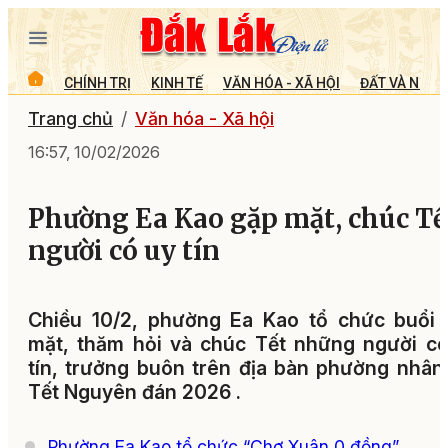
CHÍNH TRỊ
KINH TẾ
VĂN HÓA - XÃ HỘI
ĐẤT VÀ NGƯỜ
Trang chủ
Văn hóa - Xã hội
16:57, 10/02/2026
Phường Ea Kao gặp mặt, chúc Tế
người có uy tín
Chiều 10/2, phường Ea Kao tổ chức buổi 
mặt, thăm hỏi và chúc Tết những người c
tín, trưởng buôn trên địa bàn phường nhân
Tết Nguyên đán 2026 .
Phường Ea Kao tổ chức “Chợ Xuân 0 đồng”