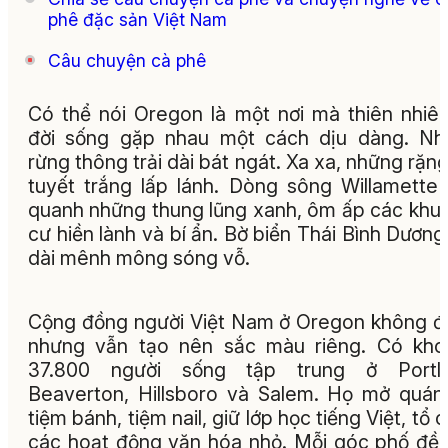
phê đặc sản Việt Nam
Câu chuyện cà phê
Có thể nói Oregon là một nơi mà thiên nhiê
đời sống gặp nhau một cách dịu dàng. Nh
rừng thông trải dài bát ngát. Xa xa, những rặng
tuyết trắng lấp lánh. Dòng sông Willamette
quanh những thung lũng xanh, ôm ấp các khu
cư hiền lành và bí ẩn. Bờ biển Thái Bình Dương 
dài mênh mông sóng vỗ.
Cộng đồng người Việt Nam ở Oregon không 
nhưng vẫn tạo nên sắc màu riêng. Có kho
37.800 người sống tập trung ở Portla
Beaverton, Hillsboro và Salem. Họ mở quán
tiệm bánh, tiệm nail, giữ lớp học tiếng Việt, tổ 
các hoạt động văn hóa nhỏ. Mỗi góc phố đề