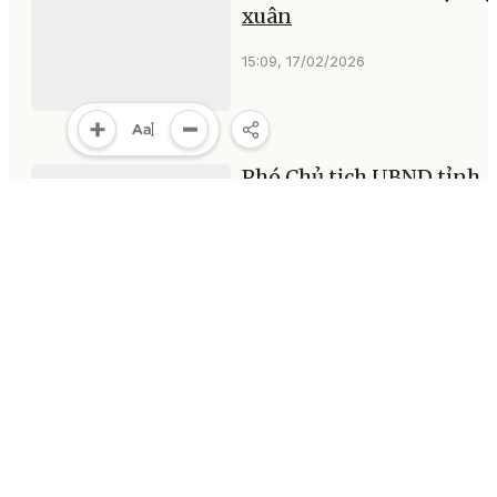
xuân
15:09, 17/02/2026
Phó Chủ tịch UBND tỉnh
Trương Công Thái chúc Tế
khai xuân ngành du lịch
13:26, 17/02/2026
Quê hương là gốc rễ đưa t
bay xa
10:20, 17/02/2026