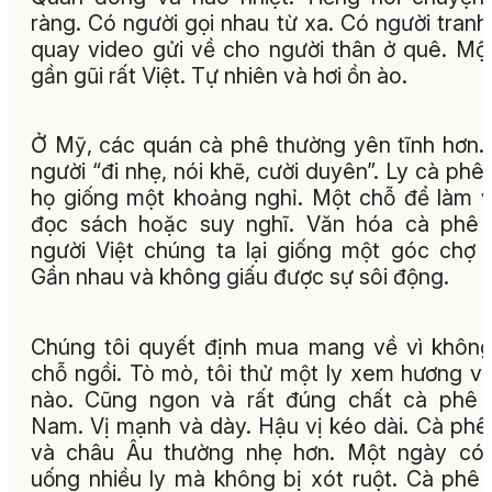
ràng. Có người gọi nhau từ xa. Có người tranh
quay video gửi về cho người thân ở quê. Mộ
gần gũi rất Việt. Tự nhiên và hơi ồn ào.
Ở Mỹ, các quán cà phê thường yên tĩnh hơn.
người “đi nhẹ, nói khẽ, cười duyên”. Ly cà phê
họ giống một khoảng nghỉ. Một chỗ để làm v
đọc sách hoặc suy nghĩ. Văn hóa cà phê 
người Việt chúng ta lại giống một góc chợ 
Gần nhau và không giấu được sự sôi động.
Chúng tôi quyết định mua mang về vì khôn
chỗ ngồi. Tò mò, tôi thử một ly xem hương vị
nào. Cũng ngon và rất đúng chất cà phê 
Nam. Vị mạnh và dày. Hậu vị kéo dài. Cà ph
và châu Âu thường nhẹ hơn. Một ngày có 
uống nhiều ly mà không bị xót ruột. Cà phê 