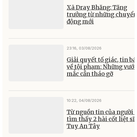
Xã Dray Bhăng: Tăng
trưởng từ những chuyể
động mới
23:16, 03/08/2026
Giải quyết tố giác, tin b
về tội phạm: Những vướ
mắc cần tháo gỡ
10:22, 04/08/2026
Từ nguồn tin của người 
tìm thấy 2 hài cốt liệt sĩ 
Tuy An Tây