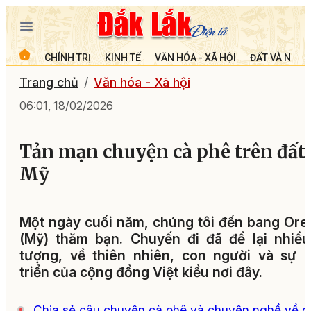
CHÍNH TRỊ
KINH TẾ
VĂN HÓA - XÃ HỘI
ĐẤT VÀ NGƯỜ
Trang chủ
Văn hóa - Xã hội
06:01, 18/02/2026
Tản mạn chuyện cà phê trên đất
Mỹ
Một ngày cuối năm, chúng tôi đến bang Or
(Mỹ) thăm bạn. Chuyến đi đã để lại nhiề
tượng, về thiên nhiên, con người và sự 
triển của cộng đồng Việt kiều nơi đây.
Chia sẻ câu chuyện cà phê và chuyện nghề về c