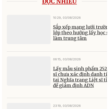
ĐỌC NHIỀU
10:29, 03/08/2026
Sắp xếp mạng lưới trườ
lớp theo hướng lấy học 
làm trung tâm
06:15, 03/08/2026
Lấy mẫu sinh phẩm 252 l
sĩ chưa xác định danh tí
tại Nghĩa trang Liệt sĩ t
để giám định ADN
23:19, 03/08/2026