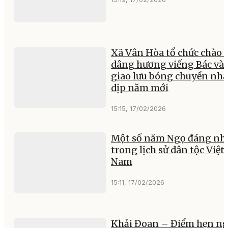
Xã Vân Hòa tổ chức chào c
dâng hương viếng Bác và
giao lưu bóng chuyền nh
dịp năm mới
15:15, 17/02/2026
Một số năm Ngọ đáng nh
trong lịch sử dân tộc Việt
Nam
15:11, 17/02/2026
Khải Đoan – Điểm hẹn n