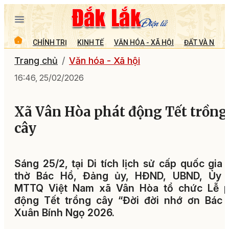
CHÍNH TRỊ
KINH TẾ
VĂN HÓA - XÃ HỘI
ĐẤT VÀ NGƯỜ
Trang chủ
Văn hóa - Xã hội
16:46, 25/02/2026
Xã Vân Hòa phát động Tết trồng
cây
Sáng 25/2, tại Di tích lịch sử cấp quốc gia
thờ Bác Hồ, Đảng ủy, HĐND, UBND, Ủy 
MTTQ Việt Nam xã Vân Hòa tổ chức Lễ p
động Tết trồng cây “Đời đời nhớ ơn Bác 
Xuân Bính Ngọ 2026.