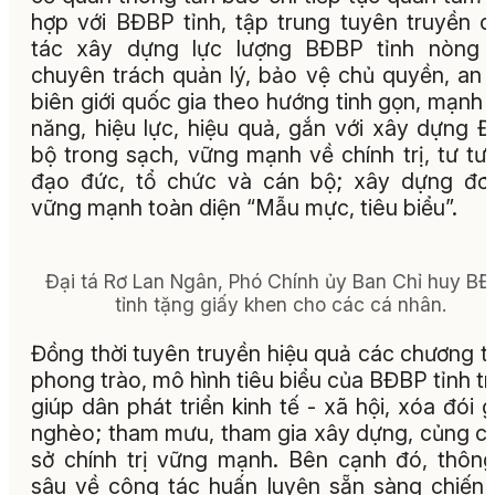
hợp với BĐBP tỉnh, tập trung tuyên truyền 
tác xây dựng lực lượng BĐBP tỉnh nòng c
chuyên trách quản lý, bảo vệ chủ quyền, an 
biên giới quốc gia theo hướng tinh gọn, mạnh 
năng, hiệu lực, hiệu quả, gắn với xây dựng 
bộ trong sạch, vững mạnh về chính trị, tư tư
đạo đức, tổ chức và cán bộ; xây dựng đơ
vững mạnh toàn diện “Mẫu mực, tiêu biểu”.
Đại tá Rơ Lan Ngân, Phó Chính ủy Ban Chỉ huy B
tỉnh tặng giấy khen cho các cá nhân.
Đồng thời tuyên truyền hiệu quả các chương tr
phong trào, mô hình tiêu biểu của BĐBP tỉnh t
giúp dân phát triển kinh tế - xã hội, xóa đói 
nghèo; tham mưu, tham gia xây dựng, củng c
sở chính trị vững mạnh. Bên cạnh đó, thông
sâu về công tác huấn luyện sẵn sàng chiến