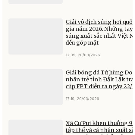
Giải vô địch súng hơi quố
gia năm 2026: Những tay
súng xuất sắc nhất Việt 
đều góp mặt
17:35, 20/03/2026
Giải bóng đá Tứ hùng Do
nhân trẻ tỉnh Đắk Lắk tr
cúp FPT diễn ra ngày 22/
17:19, 20/03/2026
Xã Cư Pui khen thưởng 9
tập thể và cá nhân xuất sắ