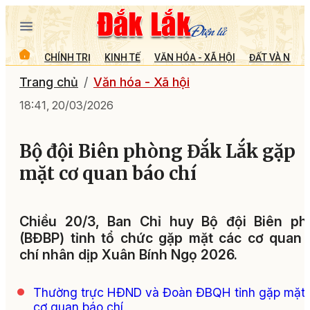
CHÍNH TRỊ
KINH TẾ
VĂN HÓA - XÃ HỘI
ĐẤT VÀ NGƯỜ
Trang chủ
Văn hóa - Xã hội
18:41, 20/03/2026
Bộ đội Biên phòng Đắk Lắk gặp
mặt cơ quan báo chí
Chiều 20/3, Ban Chỉ huy Bộ đội Biên ph
(BĐBP) tỉnh tổ chức gặp mặt các cơ quan
chí nhân dịp Xuân Bính Ngọ 2026.
Thường trực HĐND và Đoàn ĐBQH tỉnh gặp mặt
cơ quan báo chí