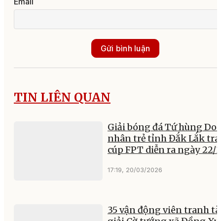
Email
Gửi bình luận
TIN LIÊN QUAN
Giải bóng đá Tứ hùng Do
nhân trẻ tỉnh Đắk Lắk tr
cúp FPT diễn ra ngày 22/
17:19, 20/03/2026
35 vận động viên tranh tà