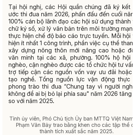
Tại hội nghị, các Hội quần chúng đã ký kết 
ước thi đua năm 2026, phấn đấu đến cuối nă
100% cán bộ lãnh đạo các hội sử dụng thành 
chữ ký số, xử lý văn bản trên môi trường mạn
thực hiện chế độ báo cáo trực tuyến. Mỗi hội 
hiện ít nhất 1 công trình, phần việc cụ thể tham
xây dựng nông thôn mới nâng cao hoặc đô
văn minh tại các xã, phường. 100% hộ hội 
nghèo, cận nghèo được các tổ chức hội tư vấn
trợ tiếp cận các nguồn vốn vay ưu đãi hoặc
tạo nghề. Tổng nguồn lực vận động thực 
phong trào thi đua “Chung tay vì người ngh
không để ai bị bỏ lại phía sau" năm 2026 tăng
so với năm 2025.
Tỉnh ủy viên, Phó Chủ tịch Ủy ban MTTQ Việt Nam 
Phạm Văn Bảy trao bằng khen cho các tập thể c
thành tích xuất sắc năm 2025.