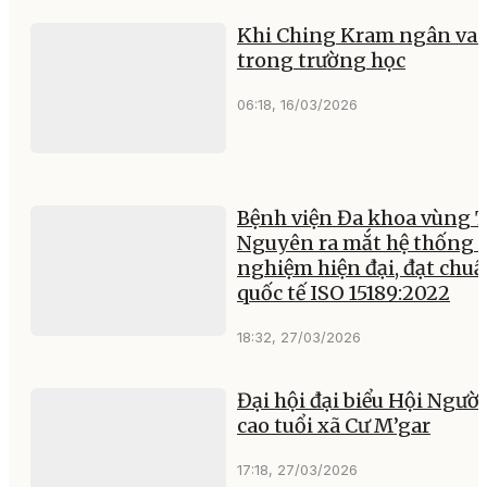
Khi Ching Kram ngân va
trong trường học
06:18, 16/03/2026
Bệnh viện Đa khoa vùng 
Nguyên ra mắt hệ thống 
nghiệm hiện đại, đạt chu
quốc tế ISO 15189:2022
18:32, 27/03/2026
Đại hội đại biểu Hội Người
cao tuổi xã Cư M’gar
17:18, 27/03/2026