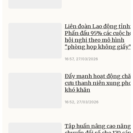
Liên đoàn Lao động tỉnh:
Phấn đấu 95% các cuộc họ
hội nghị theo mô hình
“phòng họp không giấy”
16:57, 27/03/2026
Đẩy mạnh hoạt động chă
cựu thanh niên xung ph
khó khăn
16:52, 27/03/2026
Tập huấn nâng cao năng 
chuyển đổi số cho 170 cán 