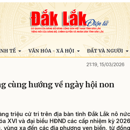
INH TẾ
VĂN HÓA - XÃ HỘI
ĐẤT VÀ NGƯỜI
21:19, 15/03/2026
ng cùng hướng về ngày hội non
àng triệu cử tri trên địa bàn tỉnh Đắk Lắk nô nứ
hóa XVI và đại biểu HĐND các cấp nhiệm kỳ 202
, vùng xa đến các địa phương ven biển, từ đồn