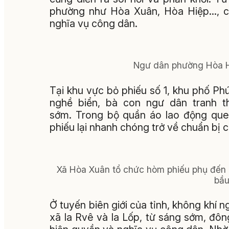
phường như Hòa Xuân, Hòa Hiệp…, cử
nghĩa vụ công dân.
Ngư dân phường Hòa Hi
Tại khu vực bỏ phiếu số 1, khu phố Ph
nghề biển, bà con ngư dân tranh t
sớm. Trong bộ quần áo lao động quen
phiếu lại nhanh chóng trở về chuẩn bị 
Xã Hòa Xuân tổ chức hòm phiếu phụ đến nh
bầu
Ở tuyến biên giới của tỉnh, không khí n
xã Ia Rvê và Ia Lốp, từ sáng sớm, đôn