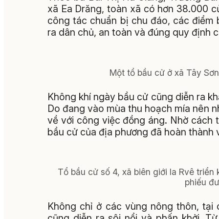
xã Ea Drăng, toàn xã có hơn 38.000 cử
công tác chuẩn bị chu đáo, các điểm 
ra dân chủ, an toàn và đúng quy định c
Một tổ bầu cử ở xã Tây Sơn
Không khí ngày bầu cử cũng diễn ra kh
Do đang vào mùa thu hoạch mía nên nhiề
về với công việc đồng áng. Nhờ cách tổ
bầu cử của địa phương đã hoàn thành v
Tổ bầu cử số 4, xã biên giới Ia Rvê triển
phiếu đ
Không chỉ ở các vùng nông thôn, tại
cũng diễn ra sôi nổi và phấn khởi. T