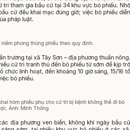
 tri tham gia bầu cử tại 34 khu vực bỏ phiếu. Nh
bầu cử đều khai mạc đúng giờ; việc bỏ phiếu diễ
ủa pháp luật.
 niêm phong thùng phiếu theo quy định.
ẩn trương tại xã Tây Sơn – địa phương thuần nông
u cử tri tranh thủ đến bỏ phiếu từ sớm để kịp tr
 chức linh hoạt, đến khoảng 10 giờ sáng, 15/16 t
iệc bỏ phiếu.
 khai hòm phiếu phụ cho cử tri bị bệnh không thể đi bỏ
ược. Ảnh: Minh Thông
 các địa phương ven biển, không khí ngày bầu c
ừ sáng sớm, tại nhiều khu vực bỏ phiếu ở các xã