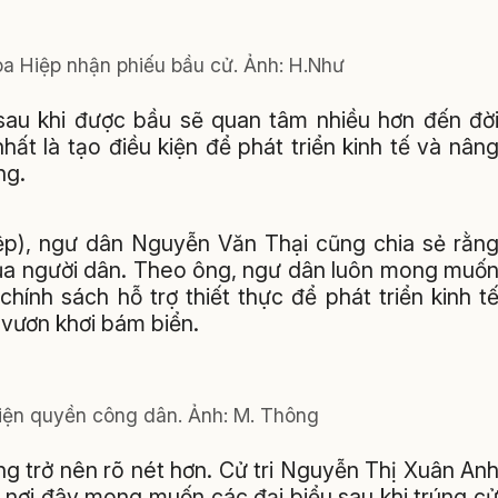
òa Hiệp nhận phiếu bầu cử. Ảnh: H.Như
au khi được bầu sẽ quan tâm nhiều hơn đến đờ
ất là tạo điều kiện để phát triển kinh tế và nân
ng.
p), ngư dân Nguyễn Văn Thại cũng chia sẻ rằn
của người dân. Theo ông, ngư dân luôn mong muố
hính sách hỗ trợ thiết thực để phát triển kinh t
 vươn khơi bám biển.
hiện quyền công dân. Ảnh: M. Thông
ng trở nên rõ nét hơn. Cử tri Nguyễn Thị Xuân An
n nơi đây mong muốn các đại biểu sau khi trúng c