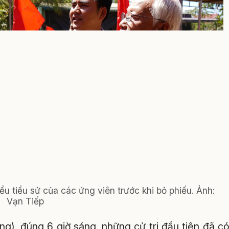
ểu tiểu sử của các ứng viên trước khi bỏ phiếu. Ảnh:
Vạn Tiếp
ng), đúng 6 giờ sáng, những cử tri đầu tiên đã c