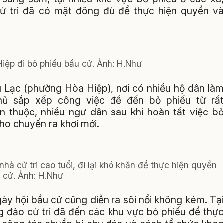
 tri đã có mặt đông đủ để thực hiện quyền v
ệp đi bỏ phiếu bầu cử. Ảnh: H.Như
ú Lạc (phường Hòa Hiệp), nơi có nhiều hộ dân là
hủ sắp xếp công việc để đến bỏ phiếu từ rấ
 thuộc, nhiều ngư dân sau khi hoàn tất việc b
cho chuyến ra khơi mới.
à cử tri cao tuổi, đi lại khó khăn để thực hiện quyền
 cử. Ảnh: H.Như
gày hội bầu cử cũng diễn ra sôi nổi không kém. Tạ
g đảo cử tri đã đến các khu vực bỏ phiếu để thự