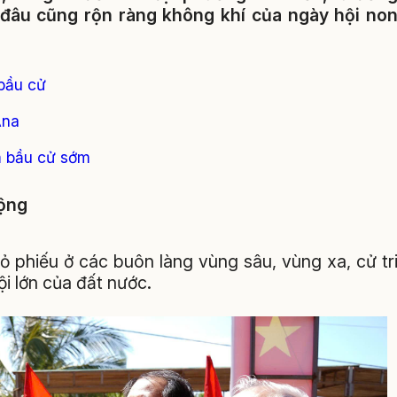
 đâu cũng rộn ràng không khí của ngày hội no
 bầu cử
Ana
m bầu cử sớm
rộng
ỏ phiếu ở các buôn làng vùng sâu, vùng xa, cử tr
i lớn của đất nước.