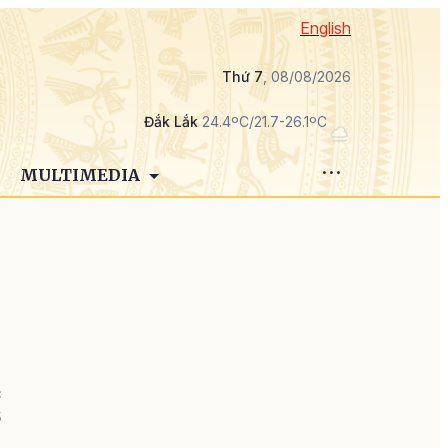
English
Thứ 7
, 08/08/2026
Đắk Lắk
24.4ºC/21.7-26.1ºC
MULTIMEDIA
c
6
g