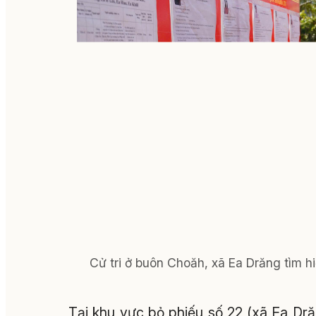
Cử tri ở buôn Choăh, xã Ea Drăng tìm hi
Tại khu vực bỏ phiếu số 22 (xã Ea Dră