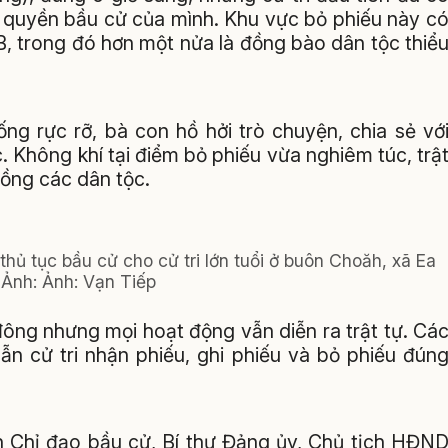
n quyền bầu cử của mình. Khu vực bỏ phiếu này c
B, trong đó hơn một nửa là đồng bào dân tộc thiể
ng rực rỡ, bà con hồ hởi trò chuyện, chia sẻ vớ
. Không khí tại điểm bỏ phiếu vừa nghiêm túc, trậ
đồng các dân tộc.
hủ tục bầu cử cho cử tri lớn tuổi ở buôn Choăh, xã Ea
 Ảnh: Ảnh: Vạn Tiếp
ông nhưng mọi hoạt động vẫn diễn ra trật tự. Cá
ẫn cử tri nhận phiếu, ghi phiếu và bỏ phiếu đún
n Chỉ đạo bầu cử, Bí thư Đảng ủy, Chủ tịch HĐN