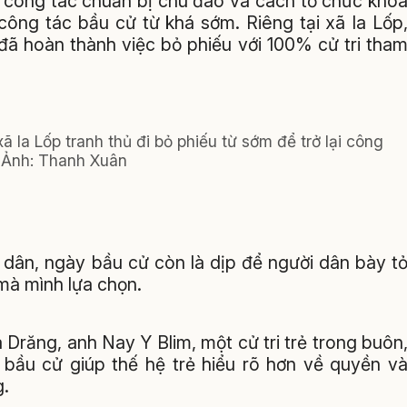
 công tác chuẩn bị chu đáo và cách tổ chức kho
công tác bầu cử từ khá sớm. Riêng tại xã Ia Lốp
đã hoàn thành việc bỏ phiếu với 100% cử tri tha
ã Ia Lốp tranh thủ đi bỏ phiếu từ sớm để trở lại công
. Ảnh: Thanh Xuân
 dân, ngày bầu cử còn là dịp để người dân bày t
 mà mình lựa chọn.
 Drăng, anh Nay Y Blim, một cử tri trẻ trong buôn
a bầu cử giúp thế hệ trẻ hiểu rõ hơn về quyền v
g.