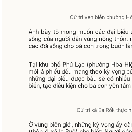
Cử tri ven biển phường H
Anh bày tỏ mong muốn các đại biểu s
sống của người dân vùng nông thôn, nh
cao đời sống cho bà con trong buôn là
Tại khu phố Phú Lạc (phường Hòa Hiệ
mỗi lá phiếu đều mang theo kỳ vọng 
những đại biểu được bầu sẽ có nhiều c
biển, tạo điều kiện cho bà con yên tâm
Cử tri xã Ea Rốk thực 
Ở vùng biên giới, những kỳ vọng ấy cà
(thôn 4, xã Ia Rvê) cho biết: Người dâ