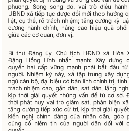
phương. Song song đó, vai trò điều hành
UBND xã tiếp tục được đổi mới theo hướng q
liệt, cụ thể, rõ trách nhiệm; tăng cường kỷ luật
cương hành chính, nâng cao hiệu quả phối
giữa các cơ quan, đơn vị.
Bí thư Đảng ủy, Chủ tịch HĐND xã Hòa X
Đặng Hồng Lĩnh nhấn mạnh: Xây dựng ch
quyền hai cấp vững mạnh phải bắt đầu từ
người. Nhiệm kỳ này, xã tập trung xây dựng
ngũ cán bộ, đại biểu có bản lĩnh chính trị, tinh 
trách nhiệm cao, gần dân, sát dân, lắng ngh
kịp thời giải quyết những vấn đề từ cơ sở. 
thời phát huy vai trò giám sát, phản biện xã 
tăng cường tiếp xúc cử tri, kịp thời giải quyết
kiến nghị chính đáng của nhân dân, góp 
củng cố niềm tin của người dân đối với c
quyền.