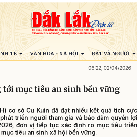
INH TẾ
VĂN HÓA - XÃ HỘI
ĐẤT VÀ NGƯỜI
06:22, 02/04/2026
 tới mục tiêu an sinh bền vững
H) cơ sở Cư Kuin đã đạt nhiều kết quả tích cự
 phát triển người tham gia và bảo đảm quyền lợ
026, đơn vị tiếp tục xác định rõ mục tiêu triể
 mục tiêu an sinh xã hội bền vững.