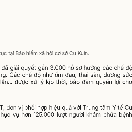
tục tại Bảo hiểm xã hội cơ sở Cư Kuin.
đã giải quyết gần 3.000 hồ sơ hưởng các chế đ
ồng. Các chế độ như ốm đau, thai sản, dưỡng sứ
ần… được xử lý kịp thời, bảo đảm quyền lợi ch
, đơn vị phối hợp hiệu quả với Trung tâm Y tế C
phục vụ hơn 125.000 lượt người khám chữa bện