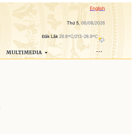
English
Thứ 5
, 06/08/2026
Đắk Lắk
26.8ºC/21.5-28.9ºC
MULTIMEDIA
c
i
n