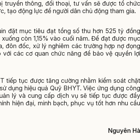
hị truyền thông, đối thoại, tư vấn sẽ được tổ chứ
, tạo động lực để người dân chủ động tham gia.
in đặt mục tiêu đạt tổng số thu hơn 525 tỷ đồn
g xuống còn 1,15% vào cuối năm. Để đạt được mụ
ra, đôn đốc, xử lý nghiêm các trường hợp nợ đọn
ợp với các cơ quan chức năng để bảo vệ quyền lợ
T tiếp tục được tăng cường nhằm kiểm soát chặ
 sử dụng hiệu quả Quỹ BHYT. Việc ứng dụng côn
quản lý và cung cấp dịch vụ sẽ tiếp tục được đẩ
ính hiện đại, minh bạch, phục vụ tốt hơn nhu cầ
Nguyên H