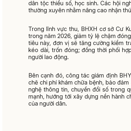
dân tộc thiểu số, học sinh. Các hội ng
thường xuyên nhằm nâng cao nhận thức
Trong lĩnh vực thu, BHXH cơ sở Cư Ku
trong năm 2026, giảm tỷ lệ chậm đón
tiêu này, đơn vị sẽ tăng cường kiểm t
kéo dài, trốn đóng; đồng thời phối h
người lao động.
Bên cạnh đó, công tác giám định BHY
chẽ chi phí khám chữa bệnh, bảo đảm
nghệ thông tin, chuyển đổi số trong 
mạnh, hướng tới xây dựng nền hành ch
của người dân.