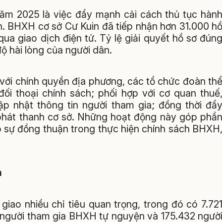
năm 2025 là việc đẩy mạnh cải cách thủ tục hàn
n. BHXH cơ sở Cư Kuin đã tiếp nhận hơn 31.000 h
ua giao dịch điện tử. Tỷ lệ giải quyết hồ sơ đún
 hài lòng của người dân.
với chính quyền địa phương, các tổ chức đoàn th
đối thoại chính sách; phối hợp với cơ quan thuế
cập nhật thông tin người tham gia; đồng thời đẩ
 phát thanh cơ sở. Những hoạt động này góp phầ
o sự đồng thuận trong thực hiện chính sách BHXH
n
ao nhiều chỉ tiêu quan trọng, trong đó có 7.72
 người tham gia BHXH tự nguyện và 175.432 ngườ