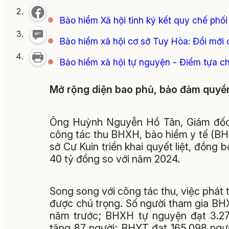
Bảo hiểm Xã hội tỉnh ký kết quy chế phối
Bảo hiểm xã hội cơ sở Tuy Hòa: Đổi mới cá
Bảo hiểm xã hội tự nguyện - Điểm tựa cho
Mở rộng diện bao phủ, bảo đảm quyền
Ông Huỳnh Nguyễn Hồ Tân, Giám đốc 
công tác thu BHXH, bảo hiểm y tế (B
sở Cư Kuin triển khai quyết liệt, đồng 
40 tỷ đồng so với năm 2024.
Song song với công tác thu, việc phát t
được chú trọng. Số người tham gia BHX
năm trước; BHXH tự nguyện đạt 3.270
tăng 87 người; BHYT đạt 165.098 ngư