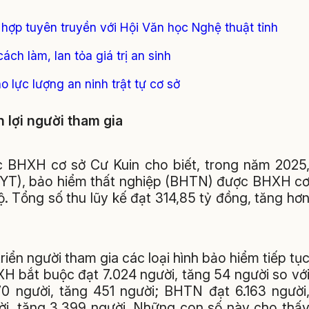
 hợp tuyên truyền với Hội Văn học Nghệ thuật tỉnh
ch làm, lan tỏa giá trị an sinh
 lực lượng an ninh trật tự cơ sở
 lợi người tham gia
BHXH cơ sở Cư Kuin cho biết, trong năm 2025
HYT), bảo hiểm thất nghiệp (BHTN) được BHXH c
bộ. Tổng số thu lũy kế đạt 314,85 tỷ đồng, tăng hơ
riển người tham gia các loại hình bảo hiểm tiếp tụ
H bắt buộc đạt 7.024 người, tăng 54 người so vớ
 người, tăng 451 người; BHTN đạt 6.163 người
ời, tăng 3.399 người. Những con số này cho thấ