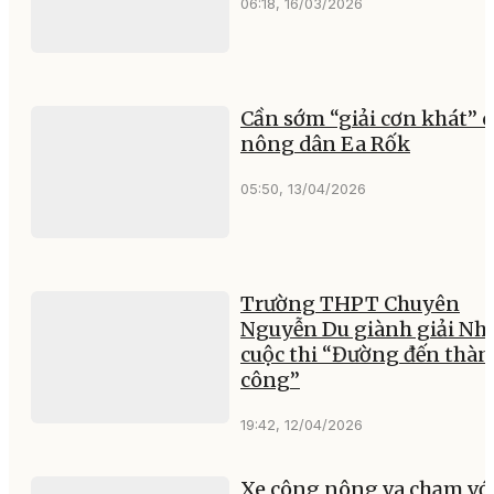
06:18, 16/03/2026
Cần sớm “giải cơn khát” 
nông dân Ea Rốk
05:50, 13/04/2026
Trường THPT Chuyên
Nguyễn Du giành giải Nh
cuộc thi “Đường đến thà
công”
19:42, 12/04/2026
Xe công nông va chạm vớ