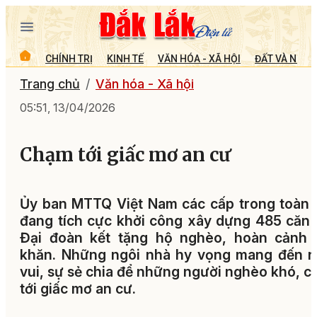
CHÍNH TRỊ
KINH TẾ
VĂN HÓA - XÃ HỘI
ĐẤT VÀ NGƯỜ
Trang chủ
Văn hóa - Xã hội
05:51, 13/04/2026
Chạm tới giấc mơ an cư
Ủy ban MTTQ Việt Nam các cấp trong toàn 
đang tích cực khởi công xây dựng 485 căn
Đại đoàn kết tặng hộ nghèo, hoàn cảnh 
khăn. Những ngôi nhà hy vọng mang đến n
vui, sự sẻ chia để những người nghèo khó, 
tới giấc mơ an cư.