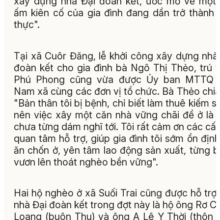
xây dựng nhà Đại đoàn kết, ước mơ về một
ấm kiên cố của gia đình đang dần trở thành 
thực".
Tại xã Cuôr Đăng, lễ khởi công xây dựng nhà
đoàn kết cho gia đình bà Ngô Thị Thẻo, trú 
Phú Phong cũng vừa được Ủy ban MTTQ V
Nam xã cùng các đơn vị tổ chức. Bà Thẻo chia
"Bản thân tôi bị bệnh, chỉ biết làm thuê kiếm s
nên việc xây một căn nhà vững chãi để ở là 
chưa từng dám nghĩ tới. Tôi rất cảm ơn các cấ
quan tâm hỗ trợ, giúp gia đình tôi sớm ổn định
ăn chốn ở, yên tâm lao động sản xuất, từng 
vươn lên thoát nghèo bền vững".
Hai hộ nghèo ở xã Suối Trai cũng được hỗ trợ
nhà Đại đoàn kết trong đợt này là hộ ông Rơ 
Loang (buôn Thu) và ông A Lê Y Thời (thôn 