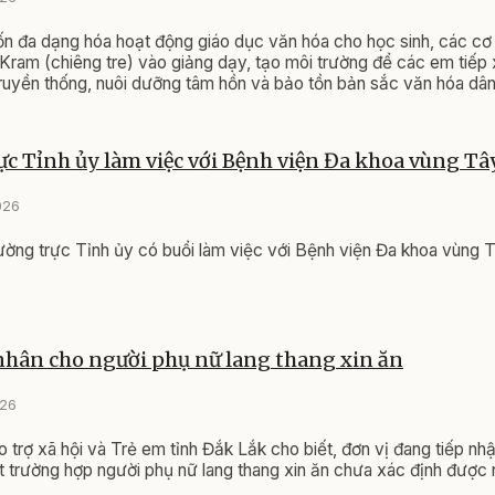
 đa dạng hóa hoạt động giáo dục văn hóa cho học sinh, các cơ
Kram (chiêng tre) vào giảng dạy, tạo môi trường để các em tiếp 
ruyền thống, nuôi dưỡng tâm hồn và bảo tồn bản sắc văn hóa dân
c Tỉnh ủy làm việc với Bệnh viện Đa khoa vùng T
026
ờng trực Tỉnh ủy có buổi làm việc với Bệnh viện Đa khoa vùng
nhân cho người phụ nữ lang thang xin ăn
026
 trợ xã hội và Trẻ em tỉnh Đắk Lắk cho biết, đơn vị đang tiếp nhậ
trường hợp người phụ nữ lang thang xin ăn chưa xác định được n