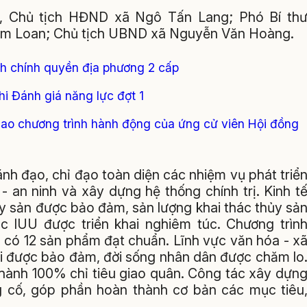
y, Chủ tịch HĐND xã Ngô Tấn Lang; Phó Bí th
im Loan; Chủ tịch UBND xã Nguyễn Văn Hoàng.
nh chính quyền địa phương 2 cấp
hi Đánh giá năng lực đợt 1
cao chương trình hành động của ứng cử viên Hội đồng
ãnh đạo, chỉ đạo toàn diện các nhiệm vụ phát triể
- an ninh và xây dựng hệ thống chính trị. Kinh t
hủy sản được bảo đảm, sản lượng khai thác thủy sả
ác IUU được triển khai nghiêm túc. Chương trìn
 có 12 sản phẩm đạt chuẩn. Lĩnh vực văn hóa - x
hội được bảo đảm, đời sống nhân dân được chăm lo
thành 100% chỉ tiêu giao quân. Công tác xây dựn
g cố, góp phần hoàn thành cơ bản các mục tiêu