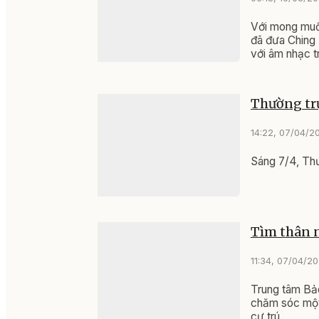
Với mong muốn
đã đưa Ching 
với âm nhạc t
Thường trự
14:22, 07/04/2
Sáng 7/4, Thư
Tìm thân 
11:34, 07/04/2
Trung tâm Bảo
chăm sóc một 
cư trú.