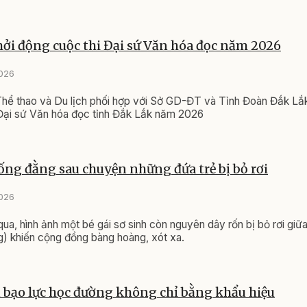
ởi động cuộc thi Đại sứ Văn hóa đọc năm 2026
2026
hể thao và Du lịch phối hợp với Sở GD-ĐT và Tỉnh Đoàn Đắk Lắk
 Đại sứ Văn hóa đọc tỉnh Đắk Lắk năm 2026
ng đằng sau chuyện những đứa trẻ bị bỏ rơi
2026
ua, hình ảnh một bé gái sơ sinh còn nguyên dây rốn bị bỏ rơi giữ
) khiến cộng đồng bàng hoàng, xót xa.
bạo lực học đường không chỉ bằng khẩu hiệu