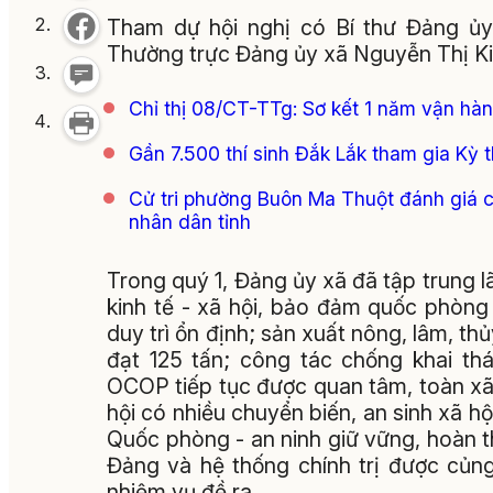
Tham dự hội nghị có Bí thư Đảng ủ
Thường trực Đảng ủy xã Nguyễn Thị K
Chỉ thị 08/CT-TTg: Sơ kết 1 năm vận hà
Gần 7.500 thí sinh Đắk Lắk tham gia Kỳ t
Cử tri phường Buôn Ma Thuột đánh giá 
nhân dân tỉnh
Trong quý 1, Đảng ủy xã đã tập trung l
kinh tế - xã hội, bảo đảm quốc phòng 
duy trì ổn định; sản xuất nông, lâm, t
đạt 125 tấn; công tác chống khai th
OCOP tiếp tục được quan tâm, toàn xã
hội có nhiều chuyển biến, an sinh xã 
Quốc phòng - an ninh giữ vững, hoàn 
Đảng và hệ thống chính trị được củn
nhiệm vụ đề ra.