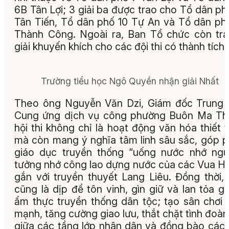
6B Tân Lợi; 3 giải ba được trao cho Tổ dân ph
Tân Tiến, Tổ dân phố 10 Tự An và Tổ dân ph
Thành Công. Ngoài ra, Ban Tổ chức còn tr
giải khuyến khích cho các đội thi có thành tích 
Trường tiểu học Ngô Quyền nhận giải Nhất
Theo ông Nguyễn Văn Dzi, Giám đốc Trung
Cung ứng dịch vụ công phường Buôn Ma Th
hội thi không chỉ là hoạt động văn hóa thiết 
mà còn mang ý nghĩa tâm linh sâu sắc, góp 
giáo dục truyền thống “uống nước nhớ ngu
tưởng nhớ công lao dựng nước của các Vua H
gắn với truyền thuyết Lang Liêu. Đồng thời,
cũng là dịp để tôn vinh, gìn giữ và lan tỏa giá
ẩm thực truyền thống dân tộc; tạo sân chơi 
mạnh, tăng cường giao lưu, thắt chặt tình đoàn
giữa các tầng lớp nhân dân và đồng bào các