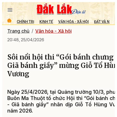
CHÍNH TRỊ
KINH TẾ
VĂN HÓA - XÃ HỘI
ĐẤT VÀ NGƯỜ
Trang chủ
Văn hóa - Xã hội
20:48, 25/04/2026
Sôi nổi hội thi “Gói bánh chưng 
Giã bánh giầy” mừng Giỗ Tổ Hù
Vương
Ngày 25/4/2026, tại Quảng trường 10/3, ph
Buôn Ma Thuột tổ chức Hội thi “Gói bánh c
- Giã bánh giầy” nhân dịp Giỗ Tổ Hùng V
năm 2026.