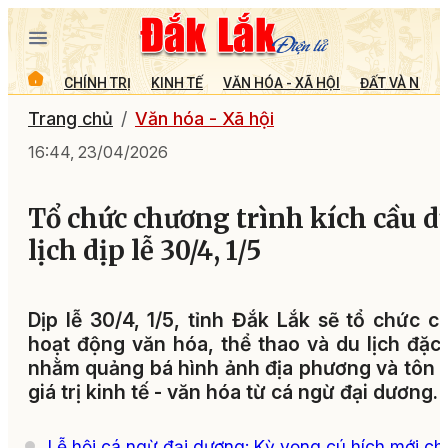
CHÍNH TRỊ
KINH TẾ
VĂN HÓA - XÃ HỘI
ĐẤT VÀ NGƯỜ
Trang chủ
Văn hóa - Xã hội
16:44, 23/04/2026
Tổ chức chương trình kích cầu d
lịch dịp lễ 30/4, 1/5
Dịp lễ 30/4, 1/5, tỉnh Đắk Lắk sẽ tổ chức c
hoạt động văn hóa, thể thao và du lịch đặc
nhằm quảng bá hình ảnh địa phương và tôn 
giá trị kinh tế - văn hóa từ cá ngừ đại dương.
Lễ hội cá ngừ đại dương: Kỳ vọng cú hích mới ch