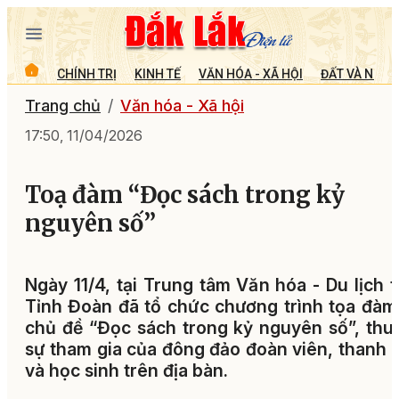
CHÍNH TRỊ
KINH TẾ
VĂN HÓA - XÃ HỘI
ĐẤT VÀ NGƯỜ
Trang chủ
Văn hóa - Xã hội
17:50, 11/04/2026
Toạ đàm “Đọc sách trong kỷ
nguyên số”
Ngày 11/4, tại Trung tâm Văn hóa - Du lịch t
Tỉnh Đoàn đã tổ chức chương trình tọa đàm
chủ đề “Đọc sách trong kỷ nguyên số”, thu
sự tham gia của đông đảo đoàn viên, thanh 
và học sinh trên địa bàn.