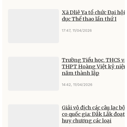
Xã Dliê Ya tổ chức Đại hội
dục Thể thao lần thứ I
17:47, 11/04/2026
Trường Tiểu học, THCS và
THPT Hoàng Việt kỷ niệm
năm thành lập
14:42, 11/04/2026
Giải vô địch các câu lạc bộ
co quốc gia: Đắk Lắk đoạt 
huy chương các loại