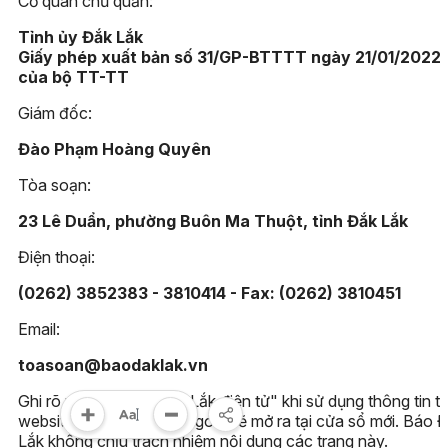
Cơ quan chủ quản:
Tỉnh ủy Đắk Lắk
Giấy phép xuất bản số 31/GP-BTTTT ngày 21/01/2022
của bộ TT-TT
Giám đốc:
Đào Phạm Hoàng Quyên
Tòa soạn:
23 Lê Duẩn, phường Buôn Ma Thuột, tỉnh Đắk Lắk
Điện thoại:
(0262) 3852383 - 3810414 - Fax: (0262) 3810451
Email:
toasoan@baodaklak.vn
Ghi rõ nguồn "Báo Đắk Lắk điện tử" khi sử dụng thông tin t
website này. Các trang ngoài sẽ mở ra tại cửa sổ mới. Báo 
Lắk không chịu trách nhiệm nội dung các trang này.