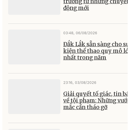
trưởng từ những chuyể
động mới
03:48, 06/08/2026
Đắk Lắk sẵn sàng cho sự
kiện thể thao quy mô lớ
nhất trong năm
23:16, 03/08/2026
Giải quyết tố giác, tin b
về tội phạm: Những vướ
mắc cần tháo gỡ