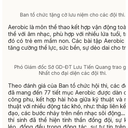
Ban tổ chức tặng cờ lưu niệm cho các đội thi.
Aerobic là môn thể thao kết hợp vận động toà
thể với âm nhạc, phù hợp với nhiều lứa tuổi, t
đó có trẻ em mầm non. Các bài tập Aerobic 
tăng cường thể lực, sức bền, sự dẻo dai cho t
Phó Giám đốc Sở GD-ĐT Lưu Tiến Quang trao gi
Nhất cho đại diện các đội thi.
Theo đánh giá của Ban tổ chức hội thi, các đội
đã mang đến 77 tiết mục Aerobic được dàn 
công phu, kết hợp hài hòa giữa kỹ thuật và 
thuật với nhiều động tác khó, như: tháp liên kết
đạo, các bước nhảy trên nền nhạc sôi động...
thí sinh đã thể hiện tinh thần đồng đội, sự 
léo, đồng đều trong động tác, sự tự tin trên