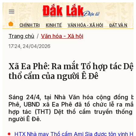
CHÍNH TRỊ
KINH TẾ
VĂN HÓA - XÃ HỘI
ĐẤT VÀ NGƯỜ
Trang chủ
Văn hóa - Xã hội
17:24, 24/04/2026
Xã Ea Phê: Ra mắt Tổ hợp tác Dệ
thổ cẩm của người Ê Đê
Sáng 24/4, tại Nhà Văn hóa cộng đồng b
Phê, UBND xã Ea Phê đã tổ chức lễ ra mắ
hợp tác (THT) Dệt thổ cẩm truyền thống 
người Ê Đê.
HTX Nhà may Thổ cẩm Ami Sia được tôn vinh H