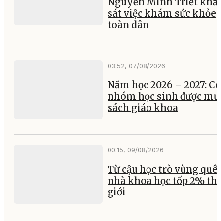
Nguyễn Minh Triết khả
sát việc khám sức khỏe
toàn dân
03:52, 07/08/2026
Năm học 2026 – 2027: Có
nhóm học sinh được mư
sách giáo khoa
00:15, 09/08/2026
Từ cậu học trò vùng quê
nhà khoa học tốp 2% th
giới