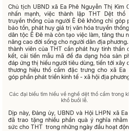
Chủ tịch UBND xã Ea Phê Nguyễn Thị Kim 
nhấn mạnh, việc thành lập THT Dệt thổ 
truyền thống của người Ê Đê không chỉ góp 
bảo tồn, phát huy giá trị văn hóa truyền thống
dân tộc Ê Đê mà còn tạo việc làm, tăng thu n
nâng cao đời sống cho người dân địa phương.
thành viên của THT cần phát huy tinh thần 
kết, cải tiến mẫu mã để đa dạng hóa sản p
đáp ứng thị hiếu người tiêu dùng, tiến tới xây 
thương hiệu thổ cẩm đặc trưng cho xã Ea 
góp phần phát triển kinh tế - xã hội địa phương
Các đại biểu tìm hiểu về nghề dệt thổ cẩm trong k
khổ buổi lễ.
Dịp này, Đảng ủy, UBND và Hội LHPN xã Ea
đã trao tặng nhiều phần quà ý nghĩa nhằm 
sức cho THT trong những ngày đầu hoạt động