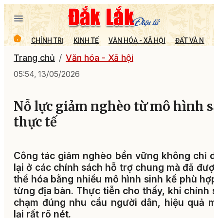
CHÍNH TRỊ
KINH TẾ
VĂN HÓA - XÃ HỘI
ĐẤT VÀ NGƯỜ
Trang chủ
Văn hóa - Xã hội
05:54, 13/05/2026
Nỗ lực giảm nghèo từ mô hình s
thực tế
Công tác giảm nghèo bền vững không chỉ 
lại ở các chính sách hỗ trợ chung mà đã đượ
thể hóa bằng nhiều mô hình sinh kế phù hợp
từng địa bàn. Thực tiễn cho thấy, khi chính 
chạm đúng nhu cầu người dân, hiệu quả m
lại rất rõ nét.