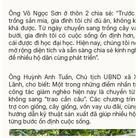
Ông Võ Ngọc Sơn ở thôn 2 chia sẻ: “Trước
trồng sắn mía, gia đình tôi chỉ đủ ăn, không 
khá được. Từ ngày chuyển sang trồng cây vả
bưởi, gia đình tôi có cuộc sống ổn định hơn,
cái được đi học đại học. Hiện nay, chúng tôi nỗ
mở rộng diện tích và sẵn sàng chia sẻ kinh ng
để nhiều hộ dân cùng phát triển”.
Ông Huỳnh Anh Tuấn, Chủ tịch UBND xã X
Lãnh, cho biết: Một trong những điểm nhấn t
công tác giảm nghèo hiện nay là chuyển từ
không sang “trao cần câu”. Các chương trìn
trợ con giống, cây giống, vốn vay ưu đãi, cùng
hướng dẫn kỹ thuật sản xuất đã giúp nhiều hộ
từng bước ổn định cuộc sống.