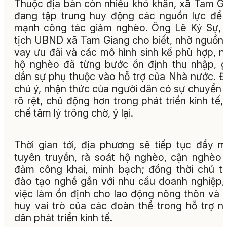
Thuộc địa bàn còn nhiều khó khăn, xã Tam G
đang tập trung huy động các nguồn lực để
mạnh công tác giảm nghèo. Ông Lê Ký Sự,
tịch UBND xã Tam Giang cho biết, nhờ nguồn
vay ưu đãi và các mô hình sinh kế phù hợp, n
hộ nghèo đã từng bước ổn định thu nhập, 
dần sự phụ thuộc vào hỗ trợ của Nhà nước. 
chú ý, nhận thức của người dân có sự chuyển 
rõ rệt, chủ động hơn trong phát triển kinh tế,
chế tâm lý trông chờ, ỷ lại.
Thời gian tới, địa phương sẽ tiếp tục đẩy 
tuyên truyền, rà soát hộ nghèo, cận nghèo
đảm công khai, minh bạch; đồng thời chú t
đào tạo nghề gắn với nhu cầu doanh nghiệp,
việc làm ổn định cho lao động nông thôn và 
huy vai trò của các đoàn thể trong hỗ trợ n
dân phát triển kinh tế.