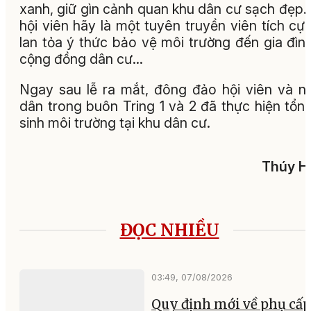
xanh, giữ gìn cảnh quan khu dân cư sạch đẹp.
hội viên hãy là một tuyên truyền viên tích cự
lan tỏa ý thức bảo vệ môi trường đến gia đìn
cộng đồng dân cư...
Ngay sau lễ ra mắt, đông đảo hội viên và n
dân trong buôn Tring 1 và 2 đã thực hiện tổn
sinh môi trường tại khu dân cư.
Thúy H
ĐỌC NHIỀU
03:49, 07/08/2026
Quy định mới về phụ cấp