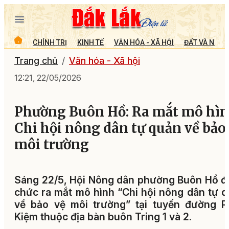
CHÍNH TRỊ
KINH TẾ
VĂN HÓA - XÃ HỘI
ĐẤT VÀ NGƯỜ
Trang chủ
Văn hóa - Xã hội
12:21, 22/05/2026
Phường Buôn Hồ: Ra mắt mô hì
Chi hội nông dân tự quản về bảo
môi trường
Sáng 22/5, Hội Nông dân phường Buôn Hồ đ
chức ra mắt mô hình “Chi hội nông dân tự 
về bảo vệ môi trường” tại tuyến đường P
Kiệm thuộc địa bàn buôn Tring 1 và 2.