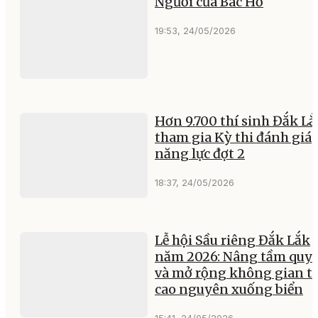
Người của Bác Hồ
19:53, 24/05/2026
Hơn 9.700 thí sinh Đắk Lắ
tham gia Kỳ thi đánh giá
năng lực đợt 2
18:37, 24/05/2026
Lễ hội Sầu riêng Đắk Lắk
năm 2026: Nâng tầm quy
và mở rộng không gian t
cao nguyên xuống biển
15:41, 24/05/2026