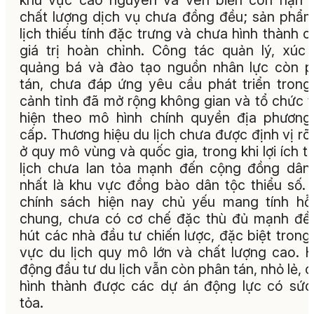
khu vực cao nguyên và ven biển còn hạn 
chất lượng dịch vụ chưa đồng đều; sản phẩ
lịch thiếu tính đặc trưng và chưa hình thành c
giá trị hoàn chỉnh. Công tác quản lý, xúc 
quảng bá và đào tạo nguồn nhân lực còn 
tán, chưa đáp ứng yêu cầu phát triển trong
cảnh tỉnh đã mở rộng không gian và tổ
chức t
hiện theo mô hình chính quyền địa phương
cấp. Thương hiệu du lịch chưa được định vị rõ
ở quy mô vùng và quốc gia, trong khi lợi ích t
lịch chưa lan tỏa mạnh đến cộng đồng dân
nhất là khu vực đồng bào dân tộc thiểu số.
chính sách hiện nay chủ yếu mang tính hỗ
chung, chưa có cơ chế đặc thù đủ mạnh để
hút các nhà đầu tư chiến lược, đặc biệt trong 
vực du lịch quy mô lớn và chất lượng cao. 
động đầu tư du lịch vẫn còn phân tán, nhỏ lẻ, 
hình thành được các dự án động lực có sức
tỏa.