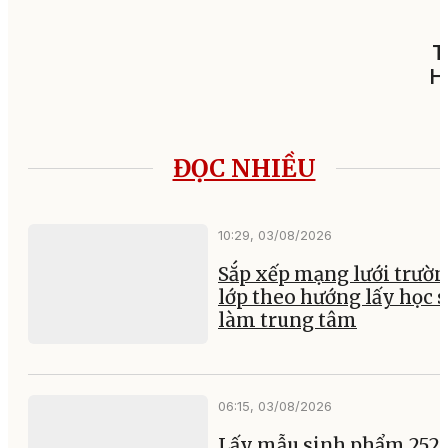
T
H
ĐỌC NHIỀU
10:29, 03/08/2026
Sắp xếp mạng lưới trườ
lớp theo hướng lấy học 
làm trung tâm
06:15, 03/08/2026
Lấy mẫu sinh phẩm 252 l