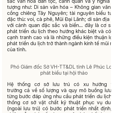
sắc văn hóa dân tộc, cảnh quan và ý nghĩa 
tượng như: Di sản văn hóa – Không gian văn
cồng chiêng Tây Nguyên; tài nguyên biểu t
đặc thù: voi, cà phê, Mũi Đại Lãnh; di sản địa 
với cảnh quan đặc sắc và biển... đây là cơ s
phát triển du lịch theo hướng khác biệt và có
cạnh tranh cao và là những điều kiện thuận lợ
phát triển du lịch trở thành ngành kinh tế mũi 
của tỉnh.
Phó Giám đốc Sở VH-TT&DL tỉnh Lê Phúc Lo
phát biểu tại hội thảo
Hệ thống cơ sở lưu trú có xu hướng t
trưở
ng
cả về số lượng và quy mô buồng lưu 
từng bước đáp ứng nhu cầu phát triển du lịch
thống cơ sở vậ
t
chất kỹ thuật phục vụ du 
(ngoài lưu trú) có bước phát triển nhất định,