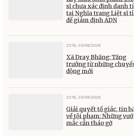
sĩ chưa xác định danh tí
tại Nghĩa trang Liệt sĩ t
để giám định ADN
23:19, 03/08/2026
Xã Dray Bhăng: Tăng
trưởng từ những chuyể
động mới
23:16, 03/08/2026
Giải quyết tố giác, tin b
về tội phạm: Những vướ
mắc cần tháo gỡ