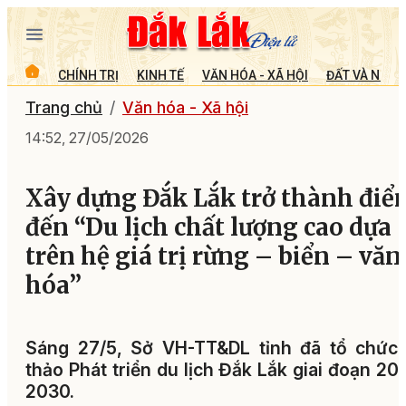
CHÍNH TRỊ
KINH TẾ
VĂN HÓA - XÃ HỘI
ĐẤT VÀ NGƯỜ
Trang chủ
Văn hóa - Xã hội
14:52, 27/05/2026
Xây dựng Đắk Lắk trở thành điể
đến “Du lịch chất lượng cao dựa
trên hệ giá trị rừng – biển – văn
hóa”
Sáng 27/5, Sở VH-TT&DL tỉnh đã tổ chức 
thảo Phát triển du lịch Đắk Lắk giai đoạn 20
2030.