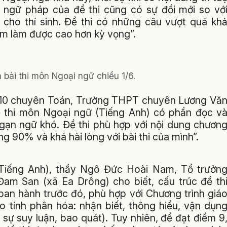
g ngữ pháp của đề thi cũng có sự đổi mới so vớ
 cho thí sinh. Đề thi có những câu vượt quá kh
em làm được cao hơn kỳ vọng”.
m bài thi môn Ngoại ngữ chiều 1/6.
 10 chuyên Toán, Trường THPT chuyên Lương Vă
 thi môn Ngoại ngữ (Tiếng Anh) có phần đọc v
ngạn ngữ khó. Đề thi phù hợp với nội dung chươn
 90% và khá hài lòng với bài thi của mình”.
Tiếng Anh), thầy Ngô Đức Hoài Nam, Tổ trưởn
 San (xã Ea Drông) cho biết, cấu trúc đề th
ban hành trước đó, phù hợp với Chương trình giá
 tính phân hóa: nhận biết, thông hiểu, vận dụn
 sự suy luận, bao quát). Tuy nhiên, để đạt điểm 9