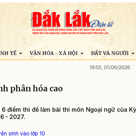
INH TẾ
VĂN HÓA - XÃ HỘI
ĐẤT VÀ NGƯỜI
19:55, 01/06/2026
ính phân hóa cao
n 6 điểm thi để làm bài thi môn Ngoại ngữ của K
6 - 2027.
yển sinh vào lớp 10