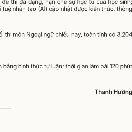
ng đề thi đa dạng, hạn chế sự học tủ của học sinh
rí tuệ nhân tạo (AI) cập nhật được kiến thức, thôn
 thi môn Ngoại ngữ chiều nay, toàn tỉnh có 3.20
n bằng hình thức tự luận; thời gian làm bài 120 phú
Thanh Hườn