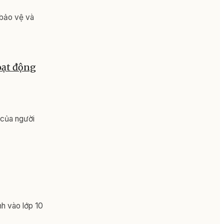
 bảo vệ và
oạt động
 của người
nh vào lớp 10