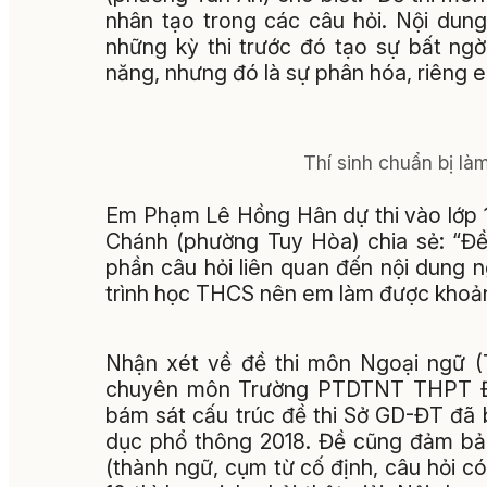
nhân tạo trong các câu hỏi. Nội dun
những kỳ thi trước đó tạo sự bất ngờ
năng, nhưng đó là sự phân hóa, riêng 
Thí sinh chuẩn bị là
Em Phạm Lê Hồng Hân dự thi vào lớp
Chánh (phường Tuy Hòa) chia sẻ: “Đề
phần câu hỏi liên quan đến nội dung 
trình học THCS nên em làm được khoảng
Nhận xét về đề thi môn Ngoại ngữ (
chuyên môn Trường PTDTNT THPT Đam
bám sát cấu trúc đề thi Sở GD-ĐT đã 
dục phổ thông 2018. Đề cũng đảm bảo
(thành ngữ, cụm từ cố định, câu hỏi có